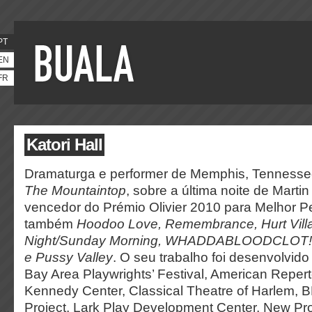
PT
EN
FR
Katori Hall
Dramaturga e performer de Memphis, Tennesse
The Mountaintop
, sobre a última noite de Martin
vencedor do Prémio Olivier 2010 para Melhor 
também
Hoodoo Love, Remembrance, Hurt Vill
Night/Sunday Morning, WHADDABLOODCLOT!?!
e Pussy Valley
. O seu trabalho foi desenvolvid
Bay Area Playwrights’ Festival, American Repert
Kennedy Center, Classical Theatre of Harlem,
Project, Lark Play Development Center, New Pro