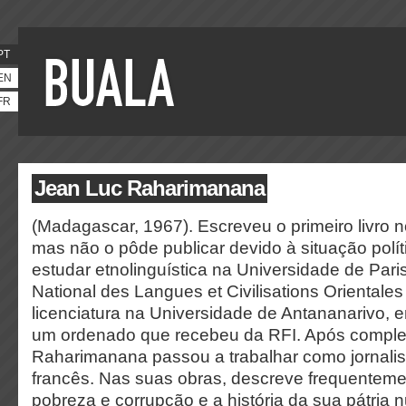
PT
EN
FR
Jean Luc Raharimanana
(Madagascar, 1967).
Escreveu o primeiro livro n
mas não o pôde publicar devido à situação polít
estudar etnolinguística na Universidade de Paris 
National des Langues et Civilisations Orientale
licenciatura na Universidade de Antananarivo, 
um ordenado que recebeu da RFI. Após complet
Raharimanana passou a trabalhar como jornalis
francês. Nas suas obras, descreve frequenteme
pobreza e corrupção e a história da sua pátria n