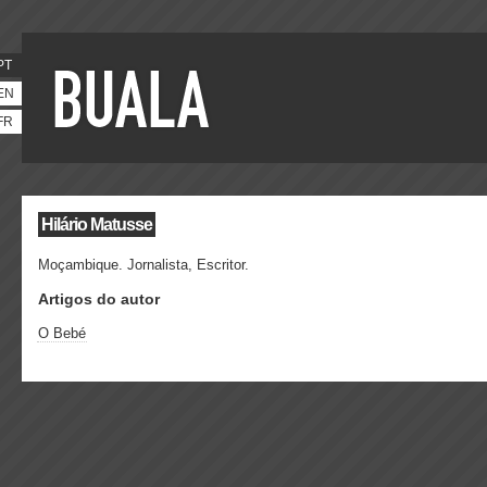
PT
EN
FR
Hilário Matusse
Moçambique. Jornalista, Escritor.
Artigos do autor
O Bebé