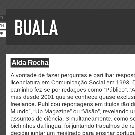
PT
EN
FR
Alda Rocha
A vontade de fazer perguntas e partilhar respos
licenciatura em Comunicação Social em 1993. D
caminho fez-se por redações como “Público”, “A
mas desde 2001 que se conhece quase exclu
freelance. Publicou reportagens em títulos tão 
Mundo”, “Up Magazine” ou “Visão”, revelando u
assuntos de ciência. Simultaneamente, como se
bichinhos da língua, foi juntando trabalhos de 
decidiu juntar um mestrado para ensinar portugu