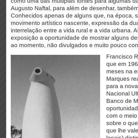
como uma das múltiplas fontes para algumas da
Augusto Naftal, para além de desenhar, também
Conhecidos apenas de alguns que, na época, 
movimento artístico nascente, expressão da du
interrelação entre a vida rural e a vida urbana.
exposição a oportunidade de mostrar alguns des
ao momento, não divulgados e muito pouco co
Francisco R
que em 196
meses na e
Marques re
para a nov
Nacional Ul
Banco de M
oportunidad
com o meio c
sobre o que 
que lhe vale
locais) dis