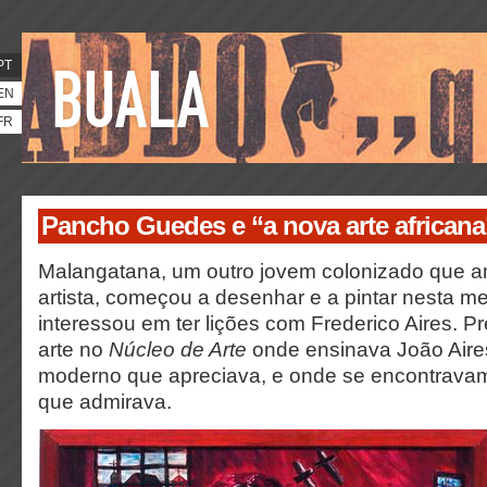
PT
EN
FR
Pancho Guedes e “a nova arte africana
Malangatana, um outro jovem colonizado que a
artista, começou a desenhar e a pintar nesta 
interessou em ter lições com Frederico Aires. Pre
arte no
Núcleo de Arte
onde ensinava João Aires
moderno que apreciava, e onde se encontrava
que admirava.