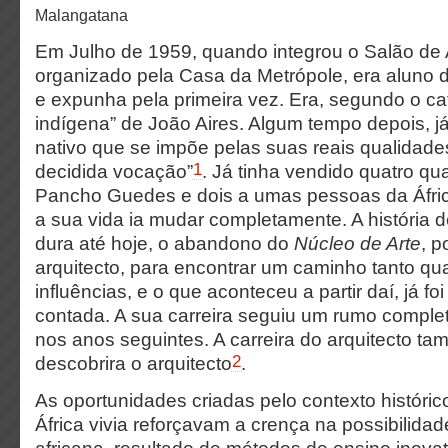
Malangatana
Em Julho de 1959, quando integrou o Salão de A
organizado pela Casa da Metrópole, era aluno d
e expunha pela primeira vez. Era, segundo o cat
indígena” de João Aires. Algum tempo depois, já
nativo que se impõe pelas suas reais qualidade
1
decidida vocação”
. Já tinha vendido quatro qu
Pancho Guedes e dois a umas pessoas da Áfric
a sua vida ia mudar completamente. A história 
dura até hoje, o abandono do
Núcleo de Arte
, p
arquitecto, para encontrar um caminho tanto qua
influências, e o que aconteceu a partir daí, já fo
contada. A sua carreira seguiu um rumo comple
nos anos seguintes. A carreira do arquitecto 
2
descobrira o arquitecto
.
As oportunidades criadas pelo contexto históric
África vivia reforçavam a crença na possibilida