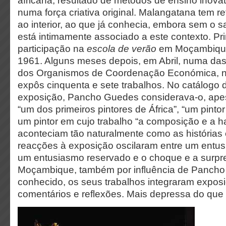
africana, resultado de métodos de ensino inova
numa força criativa original. Malangatana tem r
ao interior, ao que já conhecia, embora sem o s
está intimamente associado a este contexto. Pri
participação na
escola de verão
em Moçambique
1961. Alguns meses depois, em Abril, numa das 
dos Organismos de Coordenação Económica, na
expôs cinquenta e sete trabalhos. No catálogo
exposição, Pancho Guedes considerava-o, apesa
“um dos primeiros pintores de África”, “um pintor
um pintor em cujo trabalho “a composição e a 
aconteciam tão naturalmente como as histórias 
reacções à exposição oscilaram entre um entus
um entusiasmo reservado e o choque e a surpr
Moçambique, também por influência de Pancho
conhecido, os seus trabalhos integraram expos
comentários e reflexões. Mais depressa do que n