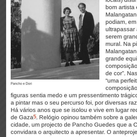
bom artista
Malangatana
podiam, em 
ultrapassar 
serem grand
mural. Na p
Malangatan
grande equil
composição 
de cor”. Na
“uma perfeit
Pancho e Dori
composição
figuras sentia medo e um pressentimento trágic
a pintar mas o seu percurso foi, por diversas raz
Há vários anos que se isolou e vive em lugar re
5
de Gaza
. Relógio opinou também sobre a galer
cidade, um projecto de Pancho Guedes que a 
convidara o arquitecto a apresentar. O anteproj