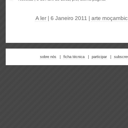
A ler
| 6 Janeiro 2011
|
arte moçambi
sobre nós
ficha técnica
participar
subscre