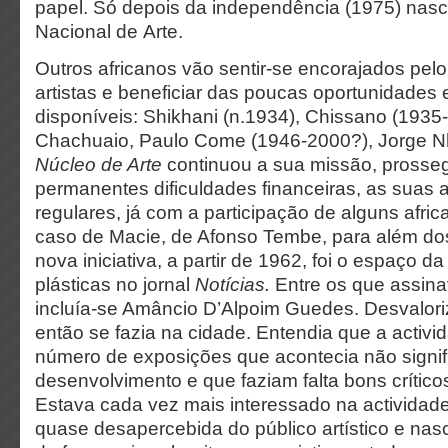
papel. Só depois da independência (1975) nas
Nacional de Arte.
Outros africanos vão sentir-se encorajados pel
artistas e beneficiar das poucas oportunidades 
disponíveis: Shikhani (n.1934), Chissano (1935-
Chachuaio, Paulo Come (1946-2000?), Jorge N
Núcleo de Arte
continuou a sua missão, prosseg
permanentes dificuldades financeiras, as suas 
regulares, já com a participação de alguns afri
caso de Macie, de Afonso Tembe, para além dos
nova iniciativa, a partir de 1962, foi o espaço da 
plásticas no jornal
Notícias.
Entre os que assina
incluía-se Amâncio D’Alpoim Guedes. Desvalori
então se fazia na cidade. Entendia que a activi
número de exposições que acontecia não signif
desenvolvimento e que faziam falta bons crítico
Estava cada vez mais interessado na activida
quase desapercebida do público artístico e na