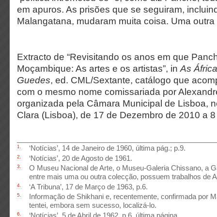
em apuros. As prisões que se seguiram, incluin
Malangatana, mudaram muita coisa. Uma outra 
Extracto de “
Revisitando os anos em que Panc
Moçambique: As artes e os artistas”
, in
As Áfric
Guedes
, ed. CML/Sextante, catálogo que aco
com o mesmo nome comissariada por Alexandr
organizada pela Câmara Municipal de Lisboa, 
Clara (Lisboa), de 17 de Dezembro de 2010 a 8
1.
‘Notícias’, 14 de Janeiro de 1960, última pág.; p.9.
2.
‘Notícias’, 20 de Agosto de 1961.
3.
O Museu Nacional de Arte, o Museu-Galeria Chissano, a G
entre mais uma ou outra colecção, possuem trabalhos de Ab
4.
‘A Tribuna’, 17 de Março de 1963, p.6.
5.
Informação de Shikhani e, recentemente, confirmada por 
tentei, embora sem sucesso, localizá-lo.
6.
‘Notícias’, 5 de Abril de 1962, p.6, última página.