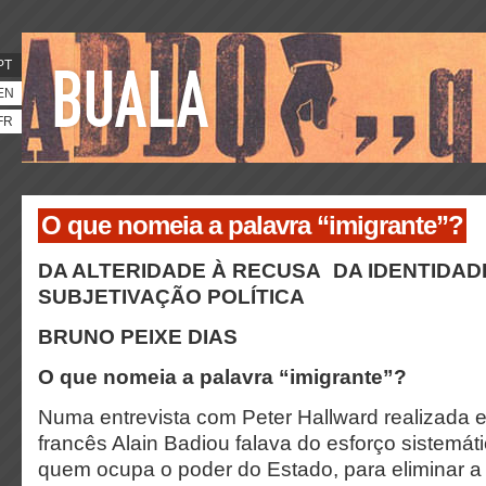
PT
EN
FR
O que nomeia a palavra “imigrante”?
DA ALTERIDADE À RECUSA DA IDENTIDAD
SUBJETIVAÇÃO POLÍTICA
BRUNO PEIXE DIAS
O que nomeia a palavra “imigrante”?
Numa entrevista com Peter Hallward realizada e
francês Alain Badiou falava do esforço sistemáti
quem ocupa o poder do Estado, para eliminar a