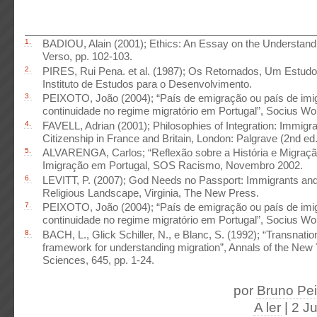
1.
BADIOU, Alain (2001); Ethics: An Essay on the Understandin
Verso, pp. 102-103.
2.
PIRES, Rui Pena. et al. (1987); Os Retornados, Um Estudo 
Instituto de Estudos para o Desenvolvimento.
3.
PEIXOTO, João (2004); “País de emigração ou país de im
continuidade no regime migratório em Portugal”, Socius Wo
4.
FAVELL, Adrian (2001); Philosophies of Integration: Immigra
Citizenship in France and Britain, London: Palgrave (2nd ed.
5.
ALVARENGA, Carlos; “Reflexão sobre a História e Migração
Imigração em Portugal, SOS Racismo, Novembro 2002.
6.
LEVITT, P. (2007); God Needs no Passport: Immigrants an
Religious Landscape, Virginia, The New Press.
7.
PEIXOTO, João (2004); “País de emigração ou país de im
continuidade no regime migratório em Portugal”, Socius Wo
8.
BACH, L., Glick Schiller, N., e Blanc, S. (1992); “Transnatio
framework for understanding migration”, Annals of the Ne
Sciences, 645, pp. 1-24.
por
Bruno Pe
A ler
| 2 J