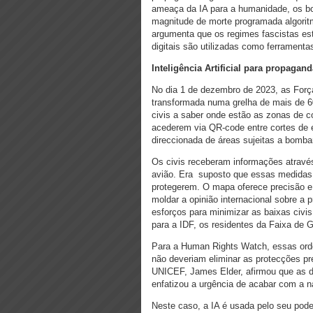
ameaça da IA para a humanidade, os b
magnitude de morte programada algorit
argumenta que os regimes fascistas est
digitais são utilizadas como ferramenta
Inteligência Artificial para propagand
No dia 1 de dezembro de 2023, as Forç
transformada numa grelha de mais de 6
civis a saber onde estão as zonas de c
acederem via QR-code entre cortes de 
direccionada de áreas sujeitas a bomb
Os civis receberam informações atravé
avião. Era suposto que essas medidas 
protegerem. O mapa oferece precisão e
moldar a opinião internacional sobre a 
esforços para minimizar as baixas civis
para a IDF, os residentes da Faixa de 
Para a Human Rights Watch, essas orde
não deveriam eliminar as protecções pre
UNICEF, James Elder, afirmou que as d
enfatizou a urgência de acabar com a n
Neste caso, a IA é usada pelo seu poder