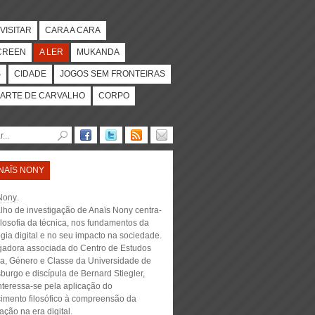
VISITAR
CARA A CARA
CREEN
A LER
MUKANDA
S
CIDADE
JOGOS SEM FRONTEIRAS
ARTE DE CARVALHO
CORPO
NAÏS NONY
Nony
.
alho de investigação de Anaïs Nony centra-
ilosofia da técnica, nos fundamentos da
gia digital e no seu impacto na sociedade.
igadora associada do Centro de Estudos
a, Género e Classe da Universidade de
urgo e discípula de Bernard Stiegler,
nteressa-se pela aplicação do
imento filosófico à compreensão da
ção na era digital.