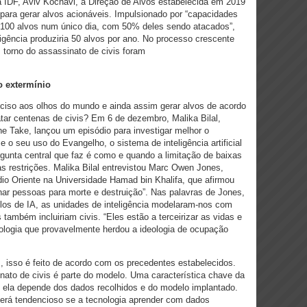
 IDF, Aviv Kochavi, a Direção de Alvos estabelecida em 2019
para gerar alvos acionáveis. Impulsionado por “capacidades
 “100 alvos num único dia, com 50% deles sendo atacados”,
igência produziria 50 alvos por ano. No processo crescente
m torno do assassinato de civis foram
 o extermínio
reciso aos olhos do mundo e ainda assim gerar alvos de acordo
ar centenas de civis? Em 6 de dezembro, Malika Bilal,
e Take, lançou um episódio para investigar melhor o
 e o seu uso do Evangelho, o sistema de inteligência artificial
gunta central que faz é como e quando a limitação de baixas
s restrições. Malika Bilal entrevistou Marc Owen Jones,
io Oriente na Universidade Hamad bin Khalifa, que afirmou
onar pessoas para morte e destruição”. Nas palavras de Jones,
delos de IA, as unidades de inteligência modelaram-nos com
ambém incluiriam civis. “Eles estão a terceirizar as vidas e
ologia que provavelmente herdou a ideologia de ocupação
 isso é feito de acordo com os precedentes estabelecidos.
inato de civis é parte do modelo. Uma característica chave da
 que ela depende dos dados recolhidos e do modelo implantado.
será tendencioso se a tecnologia aprender com dados