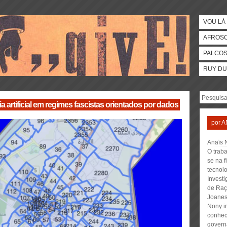
VOU LÁ 
AFROS
PALCO
RUY DU
ia artificial em regimes fascistas orientados por dados
por
A
Anaïs 
O trab
se na f
tecnolo
Invest
de Raç
Joanesb
Nony i
conhec
governa