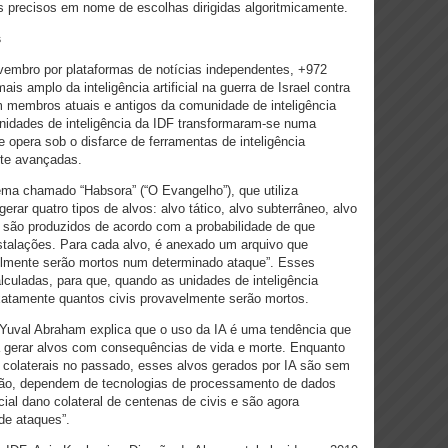
is precisos em nome de escolhas dirigidas algoritmicamente.
s
vembro por plataformas de notícias independentes, +972
ais amplo da inteligência artificial na guerra de Israel contra
membros atuais e antigos da comunidade de inteligência
 unidades de inteligência da IDF transformaram-se numa
 opera sob o disfarce de ferramentas de inteligência
nte avançadas.
ema chamado “Habsora” (“O Evangelho”), que utiliza
 gerar quatro tipos de alvos: alvo tático, alvo subterrâneo, alvo
s são produzidos de acordo com a probabilidade de que
talações. Para cada alvo, é anexado um arquivo que
velmente serão mortos num determinado ataque”. Esses
culadas, para que, quando as unidades de inteligência
xatamente quantos civis provavelmente serão mortos.
Yuval Abraham explica que o uso da IA é uma tendência que
 gerar alvos com consequências de vida e morte. Enquanto
 colaterais no passado, esses alvos gerados por IA são sem
ção, dependem de tecnologias de processamento de dados
ial dano colateral de centenas de civis e são agora
de ataques”.