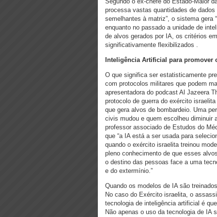
Segundo o ex-chefe do Estado-Maior da
processa vastas quantidades de dados 
semelhantes à matriz”, o sistema gera
enquanto no passado a unidade de intel
de alvos gerados por IA, os critérios e
significativamente flexibilizados .
Inteligência Artificial para promover
O que significa ser estatisticamente p
com protocolos militares que podem mat
apresentadora do podcast Al Jazeera Th
protocolo de guerra do exército israelita
que gera alvos de bombardeio. Uma per
civis mudou e quem escolheu diminuir a
professor associado de Estudos do Méd
que “a IA está a ser usada para seleci
quando o exército israelita treinou mo
pleno conhecimento de que esses alvos t
o destino das pessoas face a uma tecn
e do extermínio.”
Quando os modelos de IA são treinados,
No caso do Exército israelita, o assass
tecnologia de inteligência artificial é
Não apenas o uso da tecnologia de IA 