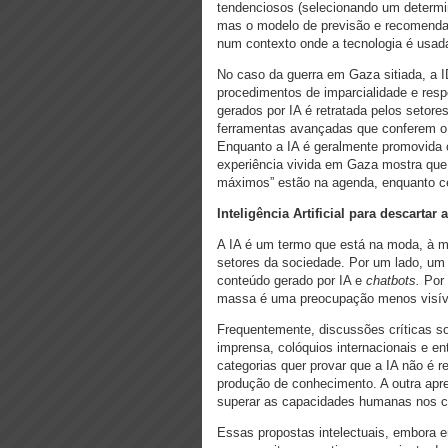
tendenciosos (selecionando um determi
mas o modelo de previsão e recomenda
num contexto onde a tecnologia é usada 
No caso da guerra em Gaza sitiada, a I
procedimentos de imparcialidade e resp
gerados por IA é retratada pelos setor
ferramentas avançadas que conferem o 
Enquanto a IA é geralmente promovida 
experiência vivida em Gaza mostra que 
máximos” estão na agenda, enquanto c
Inteligência Artificial para descarta
A IA é um termo que está na moda, à m
setores da sociedade. Por um lado, um 
conteúdo gerado por IA e
chatbots.
Por 
massa é uma preocupação menos visív
Frequentemente, discussões críticas s
imprensa, colóquios internacionais e e
categorias quer provar que a IA não é 
produção de conhecimento. A outra ap
superar as capacidades humanas nos 
Essas propostas intelectuais, embora