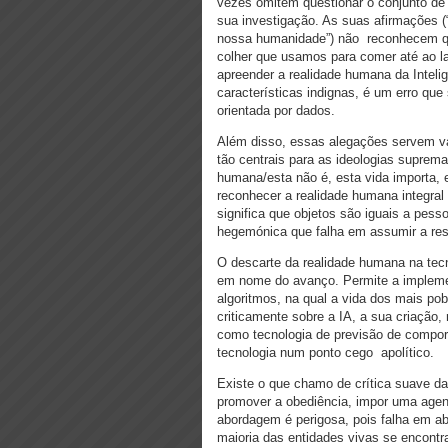
vezes omitem questionar o conjunto de
sua investigação. As suas afirmações (
nossa humanidade”) não reconhecem qu
colher que usamos para comer até ao l
apreender a realidade humana da Intelig
características indignas, é um erro qu
orientada por dados.
Além disso, essas alegações servem va
tão centrais para as ideologias suprem
humana/esta não é, esta vida importa, 
reconhecer a realidade humana integral
significa que objetos são iguais a pes
hegemónica que falha em assumir a resp
O descarte da realidade humana na tecn
em nome do avanço. Permite a impleme
algoritmos, na qual a vida dos mais p
criticamente sobre a IA, a sua criaçã
como tecnologia de previsão de comport
tecnologia num ponto cego apolítico.
Existe o que chamo de crítica suave da 
promover a obediência, impor uma agend
abordagem é perigosa, pois falha em a
maioria das entidades vivas se encontr