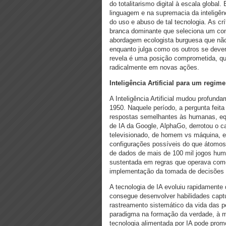
do totalitarismo digital à escala global
linguagem e na supremacia da inteligên
do uso e abuso de tal tecnologia. As cr
branca dominante que seleciona um con
abordagem ecologista burguesa que não r
enquanto julga como os outros se devem
revela é uma posição comprometida, qu
radicalmente em novas ações.
Inteligência Artificial para um regim
A Inteligência Artificial mudou profun
1950. Naquele período, a pergunta feit
respostas semelhantes às humanas, eq
de IA da Google, AlphaGo, derrotou o 
televisionado, de homem vs máquina, e
configurações possíveis do que átomos
de dados de mais de 100 mil jogos hum
sustentada em regras que operava como
implementação da tomada de decisões a
A tecnologia de IA evoluiu rapidamente 
consegue desenvolver habilidades capt
rastreamento sistemático da vida das
paradigma na formação da verdade, à m
tecnologia alimentada por IA pode prom