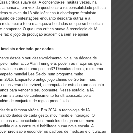
. Essa crítica suave da IA concentra-se, muitas vezes, na
cia humana, em vez de questionar a responsabilidade política
íticas suaves da IA são idênticas à abordagem feminista
junto de contestações enquanto descarta outras e à
edistribui a terra e a riqueza herdadas de que se beneficia
 comportar. O que uma crítica suave à tecnologia de IA
e faz o jogo da produção académica sem se apoiar
e fascista orientado por dados
damente desde o seu desenvolvimento inicial na década de
a pelo matemático Alan Turing era: podem as máquinas gerar
uivalentes às de uma pessoa3? Décadas depois, o sistema
campeão mundial Lee Se-dol num programa muito
m 2016. Enquanto o antigo jogo chinês de Go tem mais
 no universo observável, o computador estudou um conjunto
anos para vencer o seu oponente. Nesse estágio, a IA
 um sistema de conhecimento foi ultrapassada pela
lém de conjuntos de regras predefinidos.
desde a famosa vitória. Em 2024, a tecnologia de IA
urando dados de cada gesto, movimento e interação. O
 pessoas e a opacidade dos modelos designam um novo
edida que a censura é habilitada numa nova escala. A
over precisão e esconder os padrões de medição e circulação