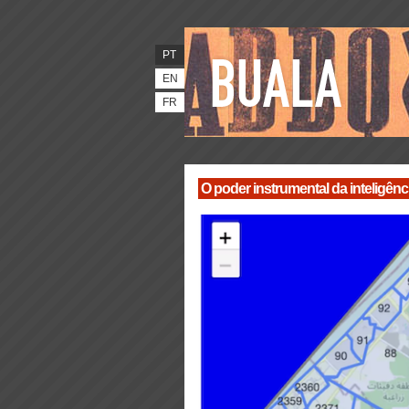
PT
EN
FR
O poder instrumental da inteligênc