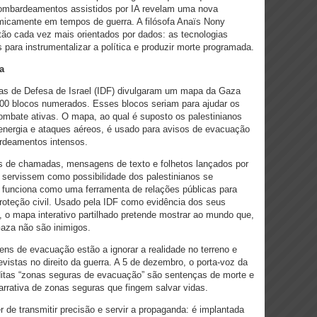
ombardeamentos assistidos por IA revelam uma nova
micamente em tempos de guerra. A filósofa Anaïs Nony
ão cada vez mais orientados por dados: as tecnologias
s para instrumentalizar a política e produzir morte programada.
a
as de Defesa de Israel (IDF) divulgaram um mapa da Gaza
00 blocos numerados. Esses blocos seriam para ajudar os
ombate ativas. O mapa, ao qual é suposto os palestinianos
energia e ataques aéreos, é usado para avisos de evacuação
ardeamentos intensos.
s de chamadas, mensagens de texto e folhetos lançados por
servissem como possibilidade dos palestinianos se
 funciona como uma ferramenta de relações públicas para
proteção civil. Usado pela IDF como evidência dos seus
, o mapa interativo partilhado pretende mostrar ao mundo que,
Gaza não são inimigos.
ns de evacuação estão a ignorar a realidade no terreno e
vistas no direito da guerra. A 5 de dezembro, o porta-voz da
itas “zonas seguras de evacuação” são sentenças de morte e
arrativa de zonas seguras que fingem salvar vidas.
 de transmitir precisão e servir a propaganda: é implantada