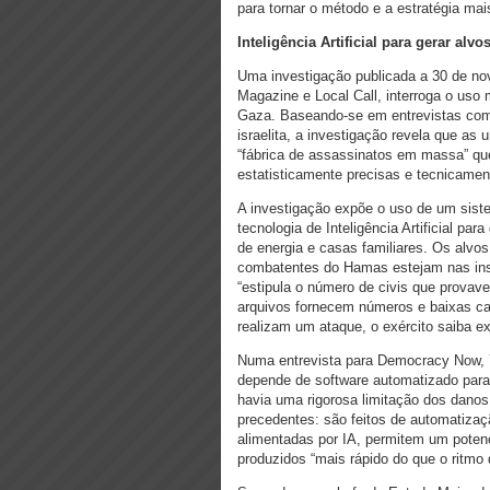
para tornar o método e a estratégia ma
Inteligência Artificial para gerar alvo
Uma investigação publicada a 30 de no
Magazine e Local Call, interroga o uso m
Gaza. Baseando-se em entrevistas com 
israelita, a investigação revela que as
“fábrica de assassinatos em massa” que
estatisticamente precisas e tecnicame
A investigação expõe o uso de um sist
tecnologia de Inteligência Artificial para
de energia e casas familiares. Os alvo
combatentes do Hamas estejam nas ins
“estipula o número de civis que prova
arquivos fornecem números e baixas cal
realizam um ataque, o exército saiba e
Numa entrevista para Democracy Now, 
depende de software automatizado para
havia uma rigorosa limitação dos danos
precedentes: são feitos de automatiza
alimentadas por IA, permitem um potenc
produzidos “mais rápido do que o ritmo 