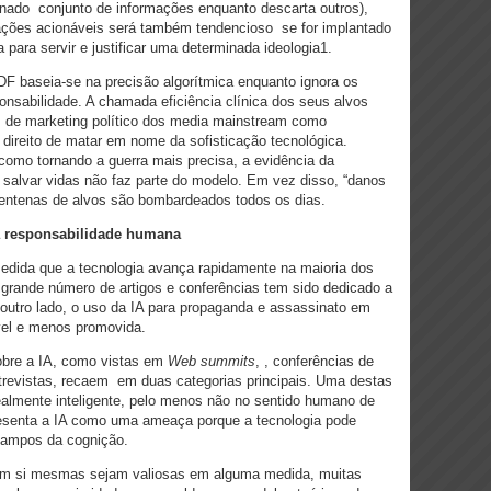
nado conjunto de informações enquanto descarta outros),
ções acionáveis será também tendencioso se for implantado
para servir e justificar uma determinada ideologia1.
DF baseia-se na precisão algorítmica enquanto ignora os
onsabilidade. A chamada eficiência clínica dos seus alvos
es de marketing político dos media mainstream como
direito de matar em nome da sofisticação tecnológica.
como tornando a guerra mais precisa, a evidência da
salvar vidas não faz parte do modelo. Em vez disso, “danos
entenas de alvos são bombardeados todos os dias.
r a responsabilidade humana
edida que a tecnologia avança rapidamente na maioria dos
grande número de artigos e conferências tem sido dedicado a
outro lado, o uso da IA para propaganda e assassinato em
el e menos promovida.
obre a IA, como vistas em
Web summits
, , conferências de
ntrevistas, recaem em duas categorias principais. Uma destas
realmente inteligente, pelo menos não no sentido humano de
resenta a IA como uma ameaça porque a tecnologia pode
campos da cognição.
 em si mesmas sejam valiosas em alguma medida, muitas