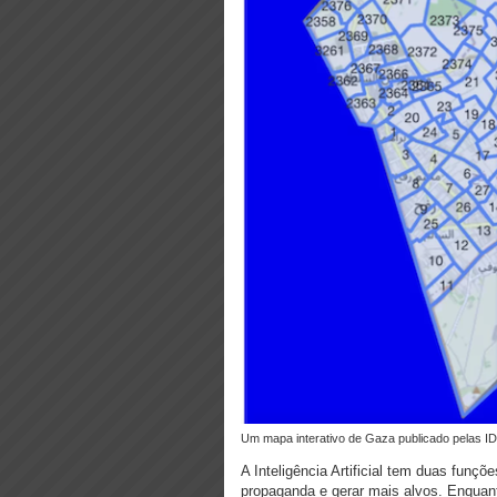
Um mapa interativo de Gaza publicado pelas ID
A Inteligência Artificial tem duas funçõ
propaganda e gerar mais alvos. Enqua