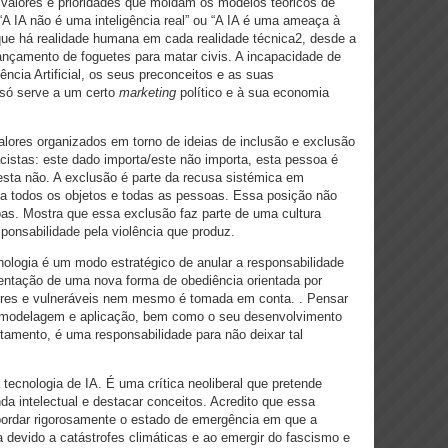
 valores e prioridades que moldam os modelos teóricos de
“A IA não é uma inteligência real” ou “A IA é uma ameaça à
e há realidade humana em cada realidade técnica2, desde a
ançamento de foguetes para matar civis. A incapacidade de
ência Artificial, os seus preconceitos e as suas
e só serve a um certo
marketing
político e à sua economia
lores organizados em torno de ideias de inclusão e exclusão
acistas: este dado importa/este não importa, esta pessoa é
esta não. A exclusão é parte da recusa sistémica em
 a todos os objetos e todas as pessoas. Essa posição não
soas. Mostra que essa exclusão faz parte de uma cultura
onsabilidade pela violência que produz.
ologia é um modo estratégico de anular a responsabilidade
ntação de uma nova forma de obediência orientada por
obres e vulneráveis nem mesmo é tomada em conta. . Pensar
o, modelagem e aplicação, bem como o seu desenvolvimento
amento, é uma responsabilidade para não deixar tal
tecnologia de IA. É uma crítica neoliberal que pretende
a intelectual e destacar conceitos. Acredito que essa
bordar rigorosamente o estado de emergência em que a
a devido a catástrofes climáticas e ao emergir do fascismo e