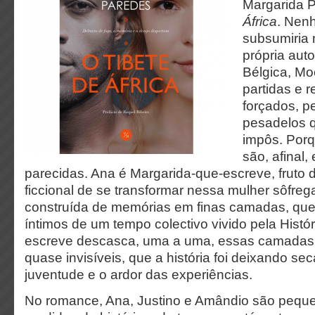
Margarida 
África
. Nen
subsumiria 
própria auto
Bélgica, Mo
partidas e 
forçados, p
pesadelos q
impôs. Por
são, afinal,
parecidas. Ana é Margarida-que-escreve, fruto
ficcional de se transformar nessa mulher sôfre
construída de memórias em finas camadas, qu
íntimos de um tempo colectivo vivido pela Histó
escreve descasca, uma a uma, essas camadas, 
quase invisíveis, que a história foi deixando se
juventude e o ardor das experiências.
No romance, Ana, Justino e Amândio são peq