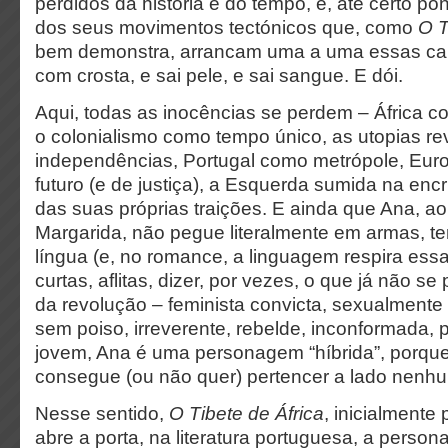
perdidos da história e do tempo, e, até certo po
dos seus movimentos tectónicos que, como
O T
bem demonstra, arrancam uma a uma essas c
com crosta, e sai pele, e sai sangue. E dói.
Aqui, todas as inocências se perdem – África 
o colonialismo como tempo único, as utopias re
independências, Portugal como metrópole, Eur
futuro (e de justiça), a Esquerda sumida na enc
das suas próprias traições. E ainda que Ana, ao
Margarida, não pegue literalmente em armas, t
língua (e, no romance, a linguagem respira essa
curtas, aflitas, dizer, por vezes, o que já não se 
da revolução – feminista convicta, sexualmente d
sem poiso, irreverente, rebelde, inconformada
jovem, Ana é uma personagem “híbrida”, porqu
consegue (ou não quer) pertencer a lado nenh
Nesse sentido,
O Tibete de África
, inicialmente
abre a porta, na literatura portuguesa, a perso