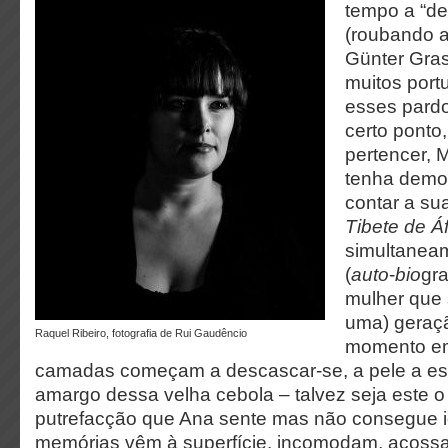
tempo a “de
(roubando 
Günter Gras
muitos port
esses pardo
certo ponto
pertencer, 
tenha demo
contar a sua
Tibete de Á
simultaneam
(
auto
-
bio
gra
mulher que
uma) geraçã
Raquel Ribeiro, fotografia de Rui Gaudêncio
momento em
camadas começam a descascar-se, a pele a esc
amargo dessa velha cebola – talvez seja este o
putrefacção que Ana sente mas não consegue id
memórias vêm à superfície, incomodam, acossam