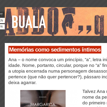
PT
EN
FR
Memórias como sedimentos íntimos
Ana – o nome convoca um princípio, “a”, letra ini
idade. Nome, portanto, circular, porque no “a” fin
a utopia encerrada numa personagem desasso
pertence (que não quer pertencer?), pássaro in
deixa agarrar.
Talvez Ana 
nome da pe
do primeiro