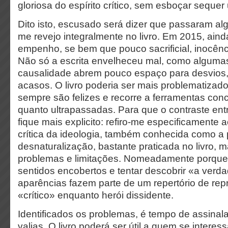
gloriosa do espírito crítico, sem esboçar sequer
Dito isto, escusado será dizer que passaram al
me revejo integralmente no livro. Em 2015, aind
empenho, se bem que pouco sacrificial, inocênc
Não só a escrita envelheceu mal, como alguma
causalidade abrem pouco espaço para desvios,
acasos. O livro poderia ser mais problematizad
sempre são felizes e recorre a ferramentas con
quanto ultrapassadas. Para que o contraste ent
fique mais explicito: refiro-me especificamente 
crítica da ideologia, também conhecida como a 
desnaturalização, bastante praticada no livro, 
problemas e limitações. Nomeadamente porque
sentidos encobertos e tentar descobrir «a verd
aparências fazem parte de um repertório de re
«crítico» enquanto herói dissidente.
Identificados os problemas, é tempo de assinal
valias. O livro poderá ser útil a quem se intere