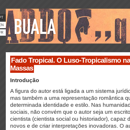
PT
EN
FR
Fado Tropical. O Luso-Tropicalismo na
Massas
Introdução
A figura do autor está ligada a um sistema jurídic
mas também a uma representação romântica qu
determinada identidade e estilo. Nas humanida
sociais, não convém que o autor seja um escrit
cientista (cientista social ou historiador), capa
novos e de criar interpretações inovadoras. O 