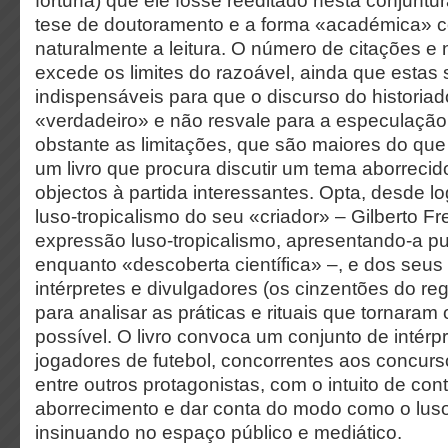
fortuna) que ele fosse reeditado nesta conjuntu
tese de doutoramento e a forma «académica» c
naturalmente a leitura. O número de citações e
excede os limites do razoável, ainda que estas
indispensáveis para que o discurso do historia
«verdadeiro» e não resvale para a especulação
obstante as limitações, que são maiores do que 
um livro que procura discutir um tema aborrecid
objectos à partida interessantes. Opta, desde lo
luso-tropicalismo do seu «criador» – Gilberto F
expressão luso-tropicalismo, apresentando-a p
enquanto «descoberta científica» –, e dos seus 
intérpretes e divulgadores (os cinzentões do reg
para analisar as práticas e rituais que tornaram 
possível. O livro convoca um conjunto de intérp
jogadores de futebol, concorrentes aos concurs
entre outros protagonistas, com o intuito de con
aborrecimento e dar conta do modo como o luso-
insinuando no espaço público e mediático.