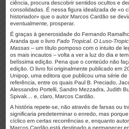
ciência, procura descobrir sentidos ocultos e de
consolidadas. É nessa figura idealizada de «o ci
historiador» que o autor Marcos Cardão se devia
eventualmente, prosperar.
É graças à generosidade do Fernando Ramalho
Aranda que o livro
Fado Tropical. O Luso-Tropic
Massas
– um título pomposo com o intuito de leg
os mais incautos – volta a ver a luz do dia e tem
belíssima edição. Pena que o conteúdo não faç
edição. O livro foi originalmente publicado em 
Unipop, uma editora que publicou uma série de
referência, entre os quais Paul B. Preciado, Ja
Alessandro Portelli, Sandro Mezzadra, Judith But
Spivak… e, claro, Marcos Cardão.
A história repete-se, não através de farsas ou t
significaria predeterminar o enredo, mas porqu
cíclico em certas recorrências e, enquanto autor
Marcos Cardão está destinado a permanecer en