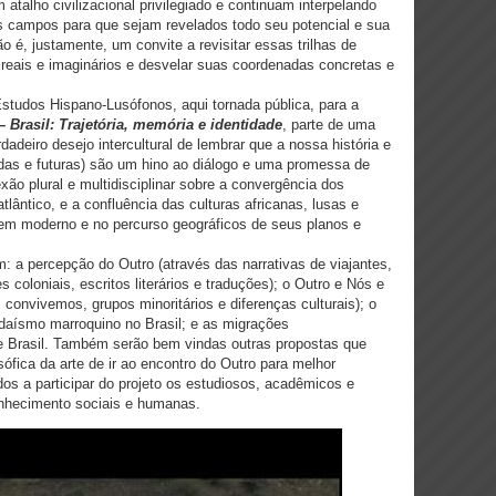
 atalho civilizacional privilegiado e continuam interpelando
s campos para que sejam revelados todo seu potencial e sua
o é, justamente, um convite a revisitar essas trilhas de
s reais e imaginários e desvelar suas coordenadas concretas e
studos Hispano-Lusófonos, aqui tornada pública, para a
– Brasil: Trajetória, memória e identidade
, parte de uma
deiro desejo intercultural de lembrar que a nossa história e
das e futuras) são um hino ao diálogo e uma promessa de
ão plural e multidisciplinar sobre a convergência dos
tlântico, e a confluência das culturas africanas, lusas e
mem moderno e no percurso geográficos de seus planos e
m: a percepção do Outro (através das narrativas de viajantes,
 coloniais, escritos literários e traduções); o Outro e Nós e
nvivemos, grupos minoritários e diferenças culturais); o
 Judaísmo marroquino no Brasil; e as migrações
 e Brasil. Também serão bem vindas outras propostas que
ófica da arte de ir ao encontro do Outro para melhor
s a participar do projeto os estudiosos, acadêmicos e
nhecimento sociais e humanas.