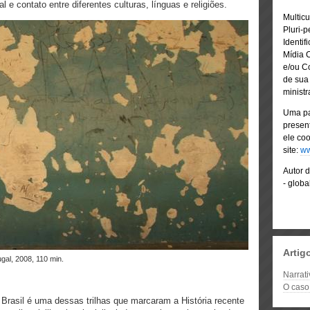
l e contato entre diferentes culturas, línguas e religiões.
Multicu
Pluri-p
Identif
Mídia C
e/ou Co
de sua
minist
Uma pa
present
ele co
site:
ww
Autor 
- globa
Artig
gal, 2008, 110 min.
Narrati
O caso
– Brasil é uma dessas trilhas que marcaram a História recente