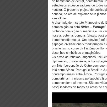
do hemisfério ocidental, constituíram um
estudiosos e pesquisadores de todos o
riqueza. O presente projeto de publicaçã
sentido, no afã de explorar seus plano
simbólicas.
A chamada do Instituto Marroquino de E
composição da obra
África – Portugal 
profunda convicção humanista e um verda
nossas estórias comuns (atuais, passa
compreensão mútua. Um convite à reflex
espaços civilizacionais mediterrâneo e a
brasileiras no curso da História do Ho
desenhos simbólicos e imaginários.
Os eixos de reflexão, sugeridos, inclue
diplomatas, missionários, administrações
em Nós (percepção do Outro com quem co
Islã entre África, Portugal e Brasil; o
contemporâneas entre África, Portugal
compartilham a mesma perspectiva filos
compreender a si mesmo. São convidado
pesquisadores de todas as áreas de co