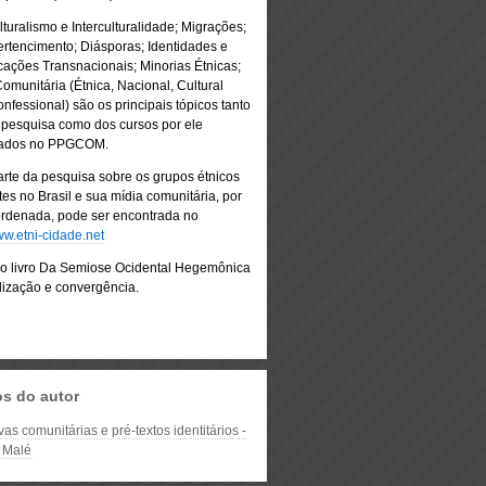
lturalismo e Interculturalidade; Migrações;
ertencimento; Diásporas; Identidades e
icações Transnacionais; Minorias Étnicas;
omunitária (Étnica, Nacional, Cultural
nfessional) são os principais tópicos tanto
 pesquisa como dos cursos por ele
rados no PPGCOM.
rte da pesquisa sobre os grupos étnicos
es no Brasil e sua mídia comunitária, por
ordenada, pode ser encontrada no
w.etni-cidade.net
do livro Da Semiose Ocidental Hegemônica
lização e convergência.
os do autor
vas comunitárias e pré-textos identitários -
 Malé