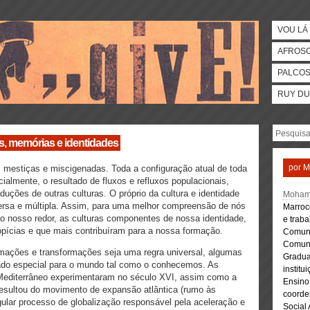
VOU LÁ 
AFROS
PALCO
RUY DU
ias, memórias e identidades
por
M
 mestiças e miscigenadas. Toda a configuração atual de toda
ncialmente, o resultado de fluxos e refluxos populacionais,
duções de outras culturas. O próprio da cultura e identidade
Mohamm
versa e múltipla. Assim, para uma melhor compreensão de nós
Marroco
 nosso redor, as culturas componentes de nossa identidade,
e traba
pícias e que mais contribuíram para a nossa formação.
Comuni
Comuni
rmações e transformações seja uma regra universal, algumas
Gradu
cado especial para o mundo tal como o conhecemos. As
instit
Mediterrâneo experimentaram no século XVI, assim como a
Ensino
sultou do movimento de expansão atlântica (rumo às
coorde
gular processo de globalização responsável pela aceleração e
Social