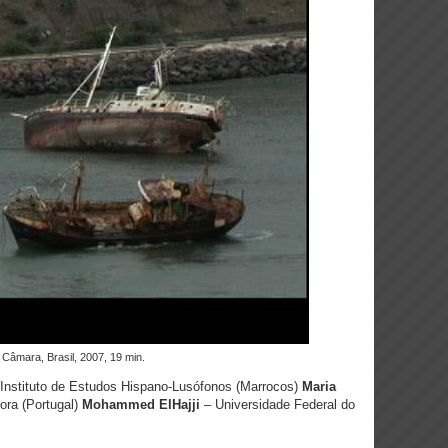
o Câmara, Brasil, 2007, 19 min.
Instituto de Estudos Hispano-Lusófonos (Marrocos)
Maria
ora (Portugal)
Mohammed ElHajji
– Universidade Federal do