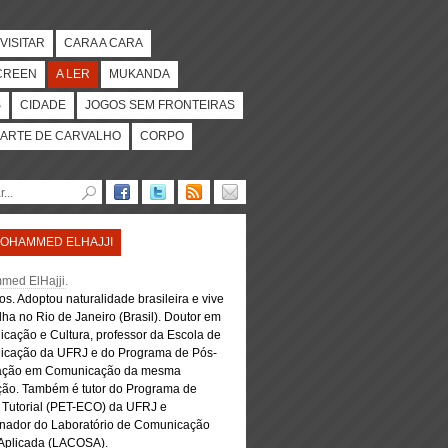
VISITAR
CARA A CARA
CREEN
A LER
MUKANDA
S
CIDADE
JOGOS SEM FRONTEIRAS
ARTE DE CARVALHO
CORPO
OHAMMED ELHAJJI
ed ElHajji
.
s. Adoptou naturalidade brasileira e vive
lha no Rio de Janeiro (Brasil). Doutor em
cação e Cultura, professor da Escola de
cação da UFRJ e do Programa de Pós-
ação em Comunicação da mesma
uição. Também é tutor do Programa de
 Tutorial (PET-ECO) da UFRJ e
nador do Laboratório de Comunicação
 Aplicada (LACOSA).