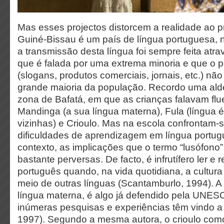
Mas esses projectos distorcem a realidade ao 
Guiné-Bissau é um país de língua portuguesa, 
a transmissão desta língua foi sempre feita atr
que é falada por uma extrema minoria e que o p
(slogans, produtos comerciais, jornais, etc.) não
grande maioria da população. Recordo uma ald
zona de Bafatá, em que as crianças falavam fl
Mandinga (a sua língua materna), Fula (língua é
vizinhas) e Crioulo. Mas na escola confrontam
dificuldades de aprendizagem em língua portug
contexto, as implicações que o termo “lusófono”
bastante perversas. De facto, é infrutífero ler e 
português quando, na vida quotidiana, a cultura
meio de outras línguas (Scantamburlo, 1994). A
língua materna, é algo já defendido pela UNE
inúmeras pesquisas e experiências têm vindo a 
1997). Segundo a mesma autora, o crioulo com