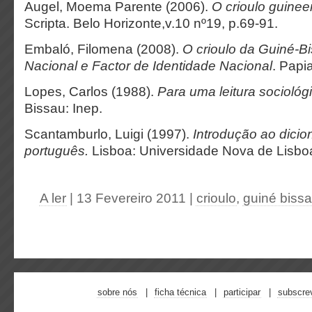
Augel, Moema Parente (2006).
O crioulo guinee
Scripta. Belo Horizonte,v.10 nº19, p.69-91.
Embaló, Filomena (2008).
O crioulo da Guiné-B
Nacional e Factor de Identidade Nacional
. Papi
Lopes, Carlos (1988).
Para uma leitura sociológ
Bissau: Inep.
Scantamburlo, Luigi (1997).
Introdução ao dicio
português.
Lisboa: Universidade Nova de Lisbo
A ler
| 13 Fevereiro 2011
|
crioulo
,
guiné biss
sobre nós
ficha técnica
participar
subscre