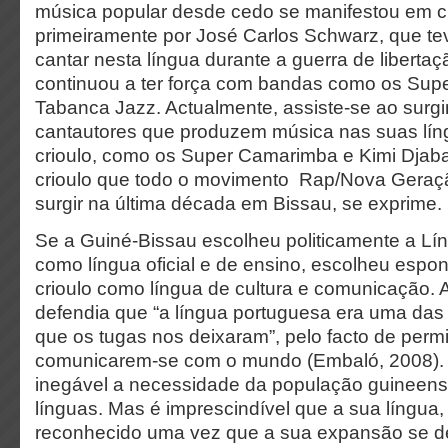
música popular desde cedo se manifestou em c
primeiramente por José Carlos Schwarz, que te
cantar nesta língua durante a guerra de liberta
continuou a ter força com bandas como os Su
Tabanca Jazz. Actualmente, assiste-se ao surg
cantautores que produzem música nas suas lín
crioulo, como os Super Camarimba e Kimi Djaba
crioulo que todo o movimento Rap/Nova Geraç
surgir na última década em Bissau, se exprime.
Se a Guiné-Bissau escolheu politicamente a L
como língua oficial e de ensino, escolheu esp
crioulo como língua de cultura e comunicação. 
defendia que “a língua portuguesa era uma das
que os tugas nos deixaram”, pelo facto de perm
comunicarem-se com o mundo (Embaló, 2008). E
inegável a necessidade da população guineense
línguas. Mas é imprescindível que a sua língua,
reconhecido uma vez que a sua expansão se de