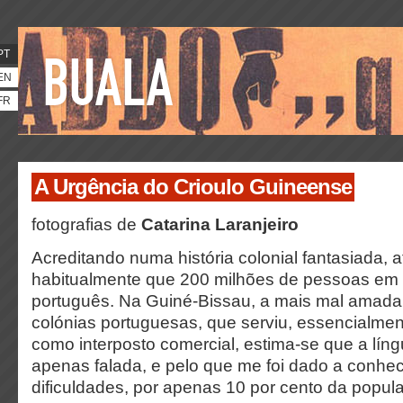
PT
EN
FR
A Urgência do Crioulo Guineense
fotografias de
Catarina Laranjeiro
Acreditando numa história colonial fantasiada, a
habitualmente que 200 milhões de pessoas em
português. Na Guiné-Bissau, a mais mal amada 
colónias portuguesas, que serviu, essencialmen
como interposto comercial, estima-se que a lín
apenas falada, e pelo que me foi dado a conhe
dificuldades, por apenas 10 por cento da popul