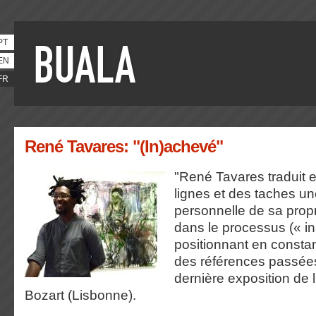
PT
EN
FR
René Tavares: "(In)achevé"
"René Tavares traduit e
lignes et des taches u
personnelle de sa propr
dans le processus (« i
positionnant en const
des références passées
dernière exposition de l
Bozart (Lisbonne).