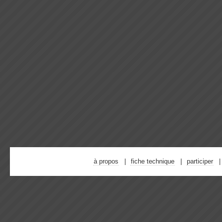
à propos
fiche technique
participer