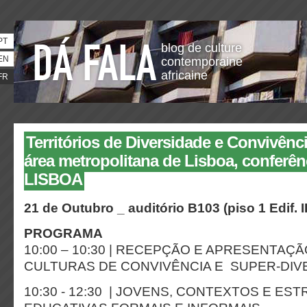
PT
blog de culture
EN
contemporaine
africaine
FR
Territórios de Diversidade e Convivênci
área metropolitana de Lisboa, conferên
LISBOA
21 de Outubro _ auditório B103 (piso 1 Edif. I
PROGRAMA
10:00 – 10:30 | RECEPÇÃO E APRESENTA
CULTURAS DE CONVIVÊNCIA E SUPER-DIV
10:30 - 12:30 | JOVENS, CONTEXTOS E ES