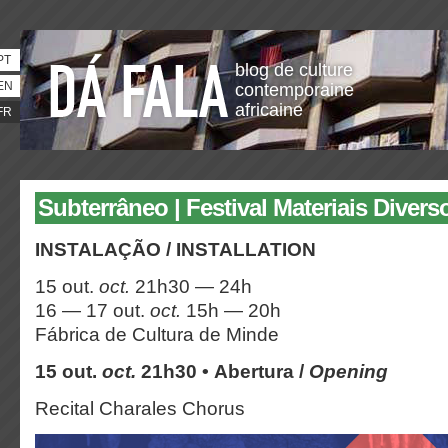
PT
blog de culture
EN
contemporaine
africaine
FR
Subterrâneo | Festival Materiais Divers
INSTALAÇÃO / INSTALLATION
15 out.
oct.
21h30 — 24h
16 — 17 out.
oct.
15h — 20h
Fábrica de Cultura de Minde
15 out.
oct.
21h30 • Abertura /
Opening
Recital Charales Chorus