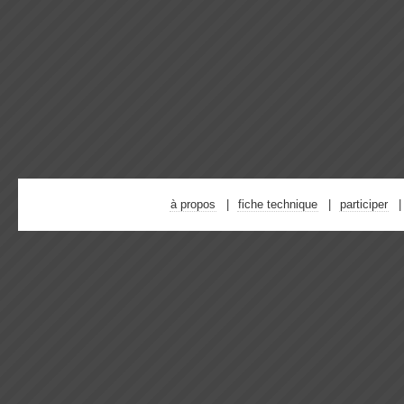
à propos
fiche technique
participer