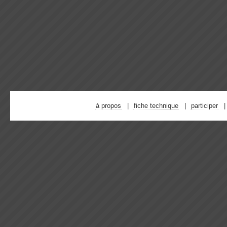
à propos
fiche technique
participer