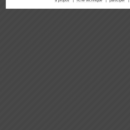
à propos
fiche technique
participer