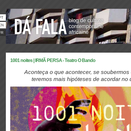
PT
blog de culture
EN
contemporaine
africaine
FR
1001 noites | IRMÃ PERSA - Teatro O Bando
Aconteça o que acontecer, se soubermos c
teremos mais hipóteses de acordar no 