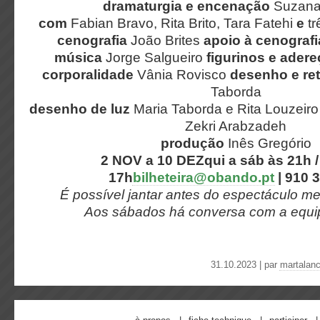
dramaturgia e encenação
Suzana
com
Fabian Bravo, Rita Brito, Tara Fatehi
e
t
cenografia
João Brites
apoio à cenografi
música
Jorge Salgueiro
figurinos e ader
corporalidade
Vânia Rovisco
desenho e re
Taborda
desenho de luz
Maria Taborda e Rita Louzeir
Zekri Arabzadeh
produção
Inês Gregório
2 NOV a 10 DEZ
qui a sáb às 21h 
17h
bilheteira@obando.pt
| 910 
É possível jantar antes do espectáculo me
Aos sábados há conversa com a equipa
31.10.2023 | par
martalan