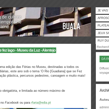
JE VAIS
g de culture
AFROS
temporaine
PLATEA
caine
JEUX S
RUY DU
ez lago - Museu da Luz - Alentejo
DÁ F
ma edição das Férias no Museu, destinadas a todos os
Diffusi
diárias, este ano sob o tema ‘O Rio [Guadiana] que se Fez
voyag
tação plástica, percursos pedestres, canoagem e muito mais!
Archi
ção obrigatória, e limitada ao número máximo de
Auteu
s no
Facebook
ou para
rfaria@edia.pt
admini