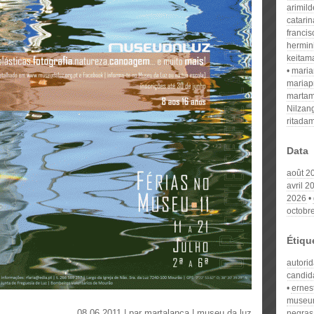
arimil
catari
franci
hermin
keitam
mari
mariap
martam
Nilzan
ritada
Data
août 2
avril 2
2026
octobr
Étiqu
autori
candid
ernes
muse
08.06.2011 | par
martalanca
|
museu da luz
negras