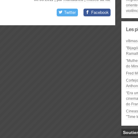
oriente
violênc
Twitter
Facebook
Les p
vítimas
"Bijag
Ramal
“Mulhe
do Minu
Fred M
Cortejo
Anthon
“Era u
cinema 
do Fra
Cineas
"Time 
Soutie