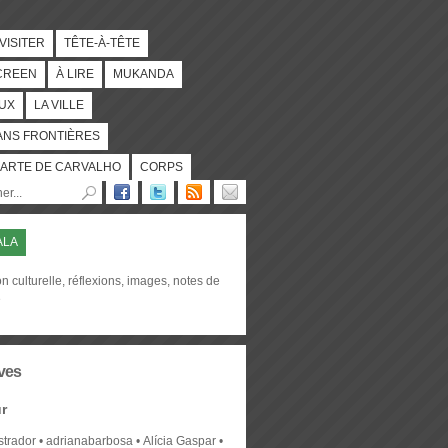
 VISITER
TÊTE-À-TÊTE
CREEN
À LIRE
MUKANDA
UX
LA VILLE
ANS FRONTIÈRES
ARTE DE CARVALHO
CORPS
ALA
on culturelle, réflexions, images, notes de
e
ves
r
strador
adrianabarbosa
Alícia Gaspar