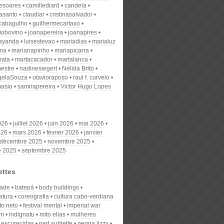
desoares
camillediard
candela
nasanto
claudiar
cristinasalvador
scabagulho
guilhermecartaxo
iobovino
joanapereira
joanapires
ayanda
luisestevao
mariadias
marialuz
ana
marianapinho
mariapicarra
rata
martacacador
martalanca
estre
nadinesiegert
Nélida Brito
gelaSouza
otavioraposo
raul f. curvelo
masio
samirapereira
Victor Hugo Lopes
026
juillet 2026
juin 2026
mai 2026
026
mars 2026
février 2026
janvier
décembre 2025
novembre 2025
e 2025
septembre 2025
ettes
dade
batepá
body buildings
atura
coreografia
cultura cabo-verdiana
to neto
festival mental
imperial war
um
indignatu
mito elias
mulheres
 escurecidas
ned sublette
negga lizzy