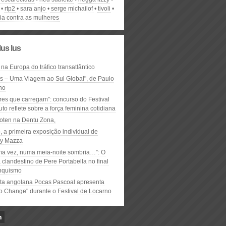
rtp2
sara anjo
serge michailof
tivoli
ia contra as mulheres
lus lus
 na Europa do tráfico transatlântico
ós – Uma Viagem ao Sul Global", de Paulo
ho
res que carregam”: concurso do Festival
to reflete sobre a força feminina cotidiana
oten na Dentu Zona,
, a primeira exposição individual de
y Mazza
ma vez, numa meia-noite sombria…”: O
clandestino de Pere Portabella no final
nquismo
ta angolana Pocas Pascoal apresenta
to Change" durante o Festival de Locarno
n