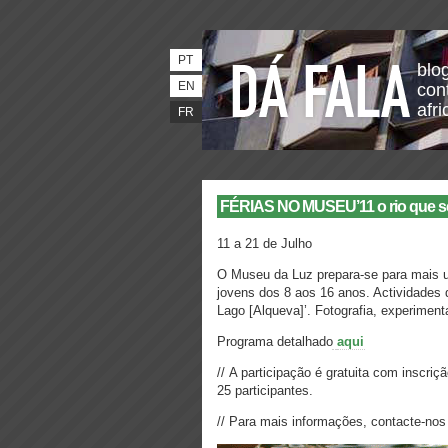
PT
blo
EN
con
afri
FR
FÉRIAS NO MUSEU’11 o rio que se f
11 a 21 de Julho
O Museu da Luz prepara-se para mais u
jovens dos 8 aos 16 anos. Actividades 
Lago [Alqueva]’. Fotografia, experimen
Programa detalhado
aqui
// A participação é gratuita com inscri
25 participantes.
//
Para mais informações, contacte-no