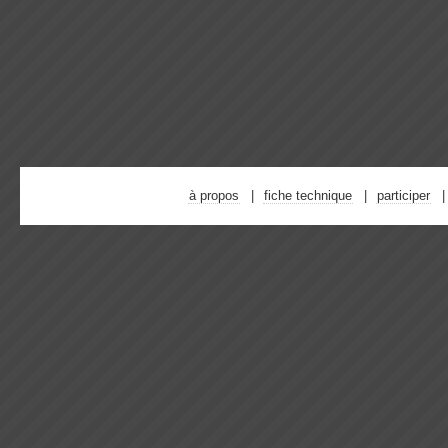
à propos
fiche technique
participer