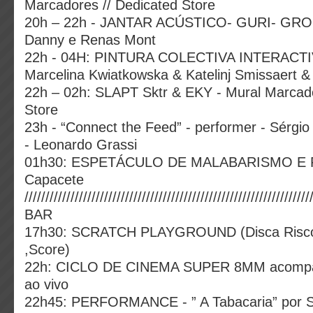
Marcadores // Dedicated Store
20h – 22h - JANTAR ACÚSTICO- GURI- GR
Danny e Renas Mont
22h - 04H: PINTURA COLECTIVA INTERACTIV
Marcelina Kwiatkowska & Katelinj Smissaert &
22h – 02h: SLAPT Sktr & EKY - Mural Marcado
Store
23h - “Connect the Feed” - performer - Sérgi
- Leonardo Grassi
01h30: ESPETÁCULO DE MALABARISMO E F
Capacete
////////////////////////////////////////////////////////////////////
BAR
17h30: SCRATCH PLAYGROUND (Disca Risco
,Score)
22h: CICLO DE CINEMA SUPER 8MM acompa
ao vivo
22h45: PERFORMANCE - ” A Tabacaria” por S