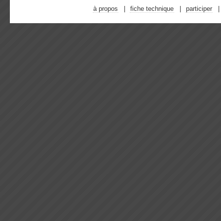
à propos
fiche technique
participer