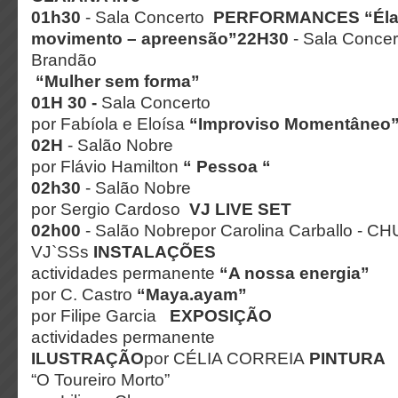
01h30
- Sala Concerto
PERFORMANCES
“Éla
movimento – apreensão”
22H30
- Sala Concer
Brandão
“Mulher sem forma”
01H 30 -
Sala Concerto
por Fabíola e Eloísa
“Improviso Momentâneo
02H
- Salão Nobre
por Flávio Hamilton
“ Pessoa “
02h30
- Salão Nobre
por Sergio Cardoso
VJ LIVE SET
02h00
- Salão Nobrepor Carolina Carballo - C
VJ`SSs
INSTALAÇÕES
actividades permanente
“A nossa energia”
por C. Castro
“Maya.ayam”
por Filipe Garcia
EXPOSIÇÃO
actividades permanente
ILUSTRAÇÃO
por CÉLIA CORREIA
PINTURA
“O Toureiro Morto”