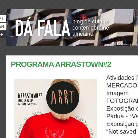
PT
blog de culture
EN
contemporaine
africaine
FR
PROGRAMA ARRASTOWN#2
Atividades
MERCADO : 
Imagem
FOTOGRAF
Exposição d
Pádua - “V
Exposição 
“Not saved 