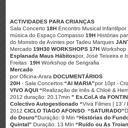
ACTIVIDADES PARA CRIANÇAS
Sala Concerto
18H
Encontro Musical Infantilpor 
música do Espaço Compasso
19H
Histórias p
do Monstro de Avintes por Tadeu Marques
JAN
Mercado
19H30
WORKSHOPS
17H
Workshop d
Esplanada Maus Hábitos
por, José Teixeira e 
Freitas
19H
Workshop de Serigrafia
Mercado
por Oficina-Arara
DOCUMENTÁRIOS
20H
- Sala Concertos
“AI MARIA”
por 10pt - C
VIVO AQUI “
Realização de Inês & Chloë & Hern
2012 duração: 20.17min
” Es.Col.A da FONTI
Colectivo Autogestionado “
Viva Filmes | 13’ / 
2012
CICLO TIAGO AFONSO
“SATURADO”
D
do Douro”
Duração: 9 Min
“Histórias do Fund
Quintal”
Duração: 13 MIn
“Ruído ou As Troia