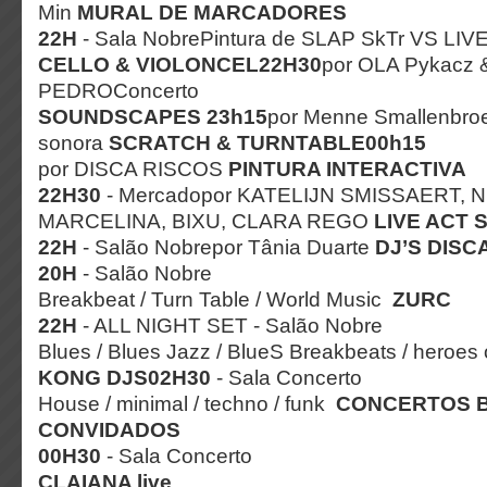
Min
MURAL DE MARCADORES
22H
- Sala NobrePintura de SLAP SkTr VS LI
CELLO & VIOLONCEL
22H30
por OLA Pykacz
PEDROConcerto
SOUNDSCAPES
23h15
por Menne Smallenbroe
sonora
SCRATCH & TURNTABLE
00h15
por DISCA RISCOS
PINTURA INTERACTIVA
22H30
- Mercadopor KATELIJN SMISSAERT, N
MARCELINA, BIXU, CLARA REGO
LIVE ACT 
22H
- Salão Nobrepor Tânia Duarte
DJ’S
DISC
20H
- Salão Nobre
Breakbeat / Turn Table / World Music
ZURC
22H
- ALL NIGHT SET - Salão Nobre
Blues / Blues Jazz / BlueS Breakbeats / heroe
KONG DJS
02H30
- Sala Concerto
House / minimal / techno / funk
CONCERTOS
CONVIDADOS
00H30
- Sala Concerto
CLAIANA live