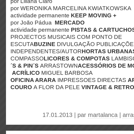
por Liliana Claro
por WERONIKA MARCELINA KWIATKOWSK
actividade permanente
KEEP MOVING +
por João Pádua
MERCADO
actividade permanente
PISTAS & CARTUCHO
PROJECTOS MUSICAIS COM PONTO DE
ESCUTA
BUZINE
DIVULGAÇÃO PUBLICAÇÕE
INDEPENDENTES/AUTOR
HORTAS URBANA
COMPASSO
LICORES & COMPOTAS
LAMBISC
´S & PIN´S
ARRASTOWN
ACESSÓRIOS DE M
ACRÍLICO
MIGUEL BARBOSA
OFICINA ARARA
IMPRESSOES DIRECTAS
A
COURO
A FLOR DA PELE
VINTAGE & RETR
17.01.2013 | par
martalanca
|
arr