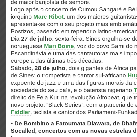
de maior banjoísta de sempre.
Logo após o concerto de Oumou Sangaré e Béla
iorquino
Marc Ribot
, um dos maiores guitarrista
apresenta-se com o seu projeto mais emblemát
Postizos, baseado em repertório latino-america
Dia
27 de julho
, sexta-feira, Sines orgulha-se d
norueguesa
Mari Boine
, voz do povo Sami do n
Escandinávia e uma das cantautoras mais impor
europeia das últimas três décadas.
Sábado,
28 de julho
, dois gigantes de África 
de Sines: o trompetista e cantor sul-africano
Hu
expoente do jazz e uma das figuras morais da c
sociedade do seu país, e o baterista nigeriano
T
direito de Fela Kuti na revolução Afrobeat, que 
novo projeto, “Black Series”, com a parceria d
Fiddler
, teclista e cantor dos Parliament-Funkad
• De Bombino a Fatoumata Diawara, de Dhafe
Socalled, concertos com as novas estrelas 