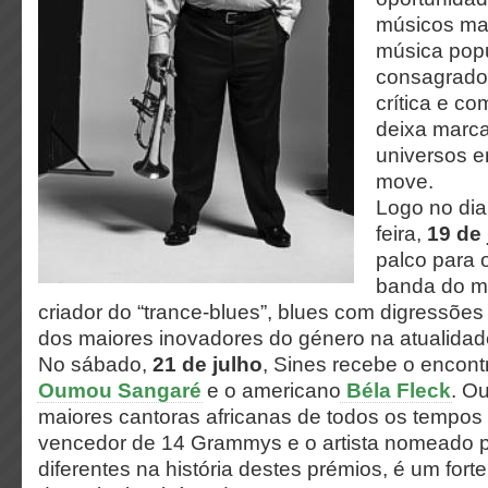
músicos mai
música popu
consagrados
crítica e c
deixa marca
universos 
move.
Logo no dia
feira,
19 de 
palco para 
banda do m
criador do “trance-blues”, blues com digressões
dos maiores inovadores do género na atualidad
No sábado,
21 de julho
, Sines recebe o encont
Oumou Sangaré
e o americano
Béla Fleck
. O
maiores cantoras africanas de todos os tempos 
vencedor de 14 Grammys e o artista nomeado p
diferentes na história destes prémios, é um forte