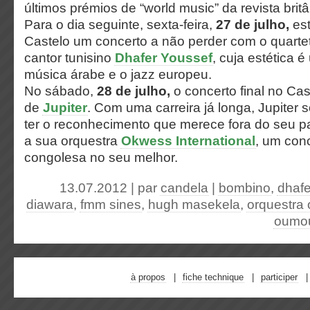
últimos prémios de “world music” da revista brit
Para o dia seguinte, sexta-feira,
27 de julho,
est
Castelo um concerto a não perder com o quartet
cantor tunisino
Dhafer Youssef
, cuja estética 
música árabe e o jazz europeu.
No sábado,
28 de julho,
o concerto final no Cas
de
Jupiter
. Com uma carreira já longa, Jupiter
ter o reconhecimento que merece fora do seu p
a sua orquestra
Okwess International
, um con
congolesa no seu melhor.
13.07.2012 | par
candela
|
bombino
,
dhafe
diawara
,
fmm sines
,
hugh masekela
,
orquestra 
oumo
à propos
fiche technique
participer