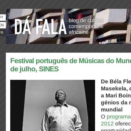
PT
blog de culture
EN
contemporaine
africaine
FR
Festival português de Músicas do Mund
de julho, SINES
De Béla Fl
Masekela,
a Mari Boi
génios da 
mundial
O
programa
2012
oferec
oportunidad