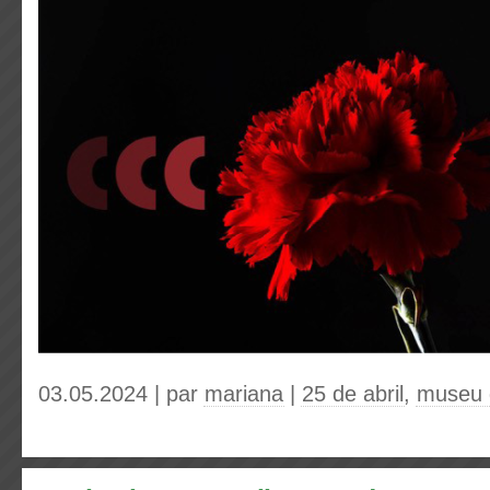
03.05.2024 | par
mariana
|
25 de abril
,
museu 