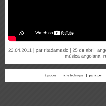
23.04.2011 | par
ritadamasio
|
25 de abril
,
ang
música angolana
,
r
à propos
fiche technique
participer