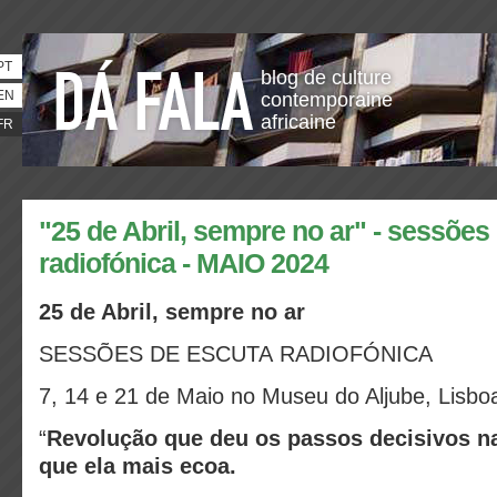
PT
blog de culture
EN
contemporaine
africaine
FR
"25 de Abril, sempre no ar" - sessões
radiofónica - MAIO 2024
25 de Abril, sempre
no ar
SESSÕES DE ESCUTA RADIOFÓNICA
7, 14 e 21 de Maio no Museu do Aljube, Lisbo
“
Revolução que deu os passos decisivos na 
que ela mais ecoa.