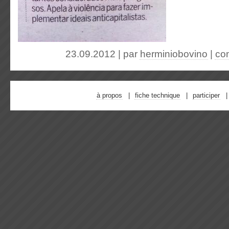
23.09.2012 | par
herminiobovino
|
co
à propos
fiche technique
participer