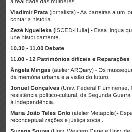
a realidade das mulheres.
Vladimir Prata
(jornalista) - As barreiras a um jo
contar a história.
Zezé Nguelleka (
ISCED-Huíla
) -
Essa língua q
une historicamente.
10.30 - 11.00 Debate
11.00 - 12 Patrimónios difíceis e Reparações
Ângela Mingas
(atelier ARQiary) - Os musseque
da memória urbana e a visão do futuro.
Jonuel Gonçalves
(Univ. Federal Fluminense, 
resistência político-cultural, da Segunda Guerra
à Independência.
Maria João Teles Grilo
(atelier Metapolis)
-
Espa
reconceptualizações e justiça social.
Suzana Sousa
(Univ. Western Cape e Univ. de 