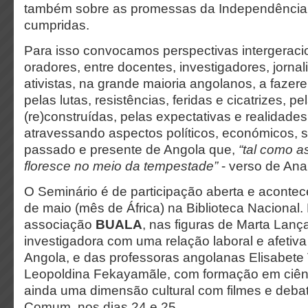
também
sobre as promessas da Independência
cumpridas.
Para isso convocamos perspectivas intergeracio
oradores, entre docentes, investigadores, jornali
ativistas, na grande maioria angolanos, a faz
pelas lutas, resistências, feridas e cicatrizes, p
(re)construídas, pelas expectativas e realidades
atravessando aspectos políticos, económicos, so
passado e presente de Angola que,
“tal como a
floresce no meio da tempestade”
- verso de Ana
O Seminário é de participação aberta e acontec
de maio (mês de África) na Biblioteca Nacional.
associação
BUALA
, nas figuras de Marta Lança
investigadora com uma relação laboral e afetiv
Angola, e das professoras angolanas Elisabete
Leopoldina Fekayamãle, com formação em ciên
ainda uma dimensão cultural com filmes e deba
Comum, nos dias 24 e 25.