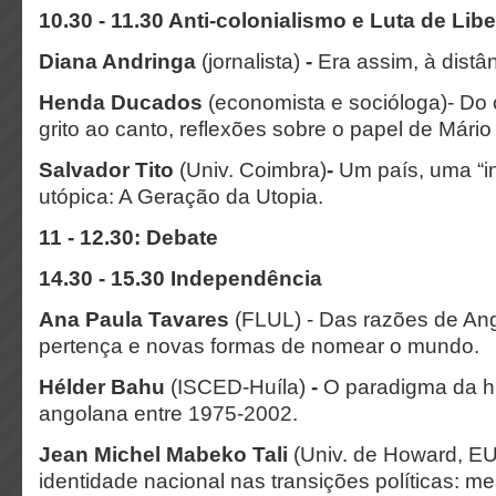
10.30 - 11.30 Anti-colonialismo e Luta de Lib
Diana Andringa
(jornalista)
-
Era assim, à dist
Henda Ducados
(economista e socióloga)- Do c
grito ao canto, reflexões sobre o papel de Mári
Salvador Tito
(Univ. Coimbra)
-
Um país, uma “i
utópica: A Geração da Utopia.
11 - 12.30: Debate
14.30 - 15.30 Independência
Ana Paula Tavares
(FLUL) - Das razões de Ang
pertença e novas formas de nomear o mundo.
Hélder Bahu
(ISCED-Huíla)
-
O paradigma da hi
angolana entre 1975-2002.
Jean Michel Mabeko Tali
(Univ. de Howard, E
identidade nacional nas transições políticas: m