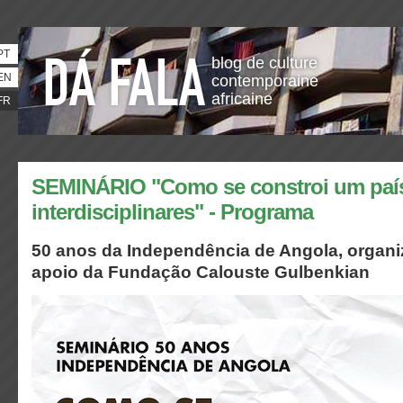
PT
blog de culture
EN
contemporaine
africaine
FR
SEMINÁRIO "Como se constroi um país
interdisciplinares" - Programa
50 anos da Independência de Angola, orga
apoio da Fundação Calouste Gulbenkian