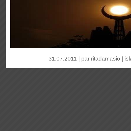
31.07.2011 | par
ritadamasio
|
is