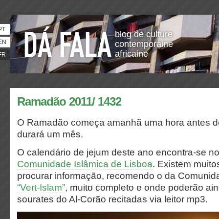
PT
blog de culture
EN
contemporaine
africaine
FR
Ramadão 2011/ 1432
O Ramadão começa amanhã uma hora antes do 
durará um mês.
O calendário de jejum deste ano encontra-se no
Comunidade Islâmica de Lisboa
. Existem muit
procurar informação, recomendo o da Comunida
“Vert-Islam”
, muito completo e onde poderão ai
sourates do Al-Corão recitadas via leitor mp3.