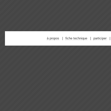
à propos
fiche technique
participer