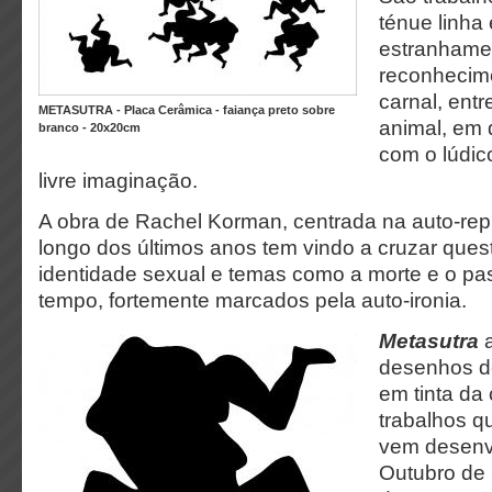
ténue linha 
estranhame
reconhecim
carnal, ent
METASUTRA - Placa Cerâmica - faiança preto sobre
animal, em
branco - 20x20cm
com o lúdic
livre imaginação.
A obra de Rachel Korman, centrada na auto-rep
longo dos últimos anos tem vindo a cruzar que
identidade sexual e temas como a morte e o pas
tempo, fortemente marcados pela auto-ironia.
Metasutra
a
desenhos d
em tinta da
trabalhos 
vem desenv
Outubro de