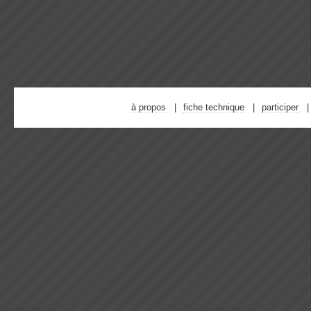
à propos
fiche technique
participer