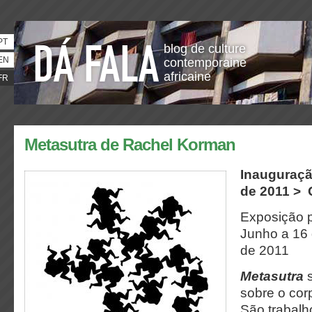
PT
blog de culture
EN
contemporaine
africaine
FR
Metasutra de Rachel Korman
Inauguraçã
de 2011 > 
Exposição p
Junho a 16
de 2011
Metasutra
s
sobre o cor
São trabalh