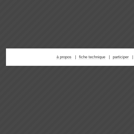
à propos
fiche technique
participer