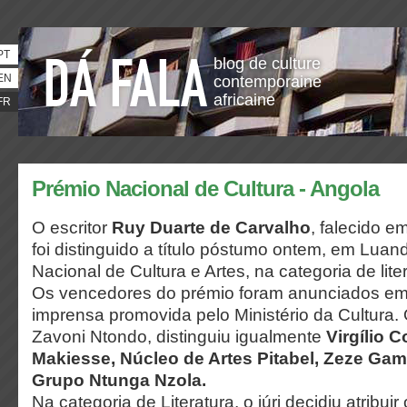
PT
blog de culture
EN
contemporaine
africaine
FR
Prémio Nacional de Cultura - Angola
O escritor
Ruy Duarte de Carvalho
, falecido 
foi distinguido a título póstumo ontem, em Lua
Nacional de Cultura e Artes, na categoria de lite
Os vencedores do prémio foram anunciados em
imprensa promovida pelo Ministério da Cultura. O
Zavoni Ntondo, distinguiu igualmente
Virgílio 
Makiesse, Núcleo de Artes Pitabel, Zeze G
Grupo Ntunga Nzola.
Na categoria de Literatura, o júri decidiu atribuir 