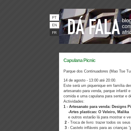
PT
blo
EN
con
afri
FR
Capulana Picnic
Parque dos Continuadores (Mao Tse Tu
14 de agosto -
13:00 até 20:00.
Este será um piquenique em família des
artesanato para venda, parque infantil
comida e uma capulana para sentar e des
Actividades:
1 -
Artesanato para venda: Designs Pi
-Artes plasticas: O Veleiro, Malika
e outros estarão lá para mostrar e ve
2
- Troca de livro: trazer todos os seu
3
- Castelo infláveis para as crianças ”