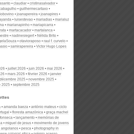
nasanto
claudiar
cristinasalvador
scabagulho
guilhermecartaxo
iobovino
joanapereira
joanapires
ayanda
luisestevao
mariadias
marialuz
ana
marianapinho
mariapicarra
rata
martacacador
martalanca
estre
nadinesiegert
Nélida Brito
gelaSouza
otavioraposo
raul f. curvelo
masio
samirapereira
Victor Hugo Lopes
026
juillet 2026
juin 2026
mai 2026
026
mars 2026
février 2026
janvier
décembre 2025
novembre 2025
e 2025
septembre 2025
ettes
a
amanda baeza
antónio mateus
ciclo
rtugal
floresta amazónica
graça machel
 fonseca
lançamento
memórias de
ia
miguel de jesus
movimento de jovens
s angolanos
pesca
photography in
ese colonial africa
prémio acesso