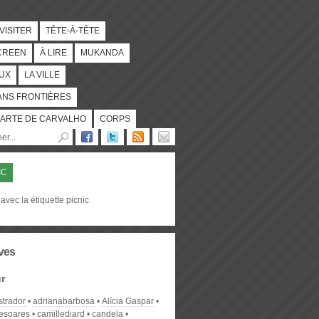
 VISITER
TÊTE-À-TÊTE
CREEN
À LIRE
MUKANDA
UX
LA VILLE
ANS FRONTIÈRES
ARTE DE CARVALHO
CORPS
IC
avec la étiquette picnic
ves
r
strador
adrianabarbosa
Alícia Gaspar
desoares
camillediard
candela