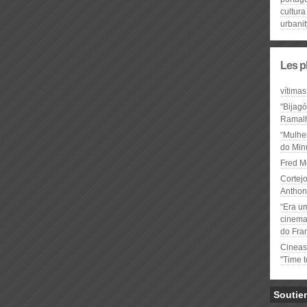
cultura
urbanit
Les p
vítimas
"Bijag
Ramal
“Mulhe
do Minu
Fred M
Cortejo
Anthon
“Era u
cinema 
do Fra
Cineas
"Time 
Soutie