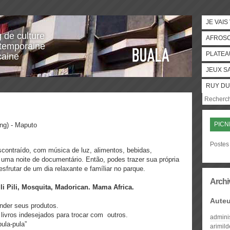
JE VAIS
g de culture
AFROS
temporaine
PLATEA
caine
JEUX S
RUY DU
PICN
ng) - Maputo
Postes 
contraído, com música de luz, alimentos, bebidas,
 e uma noite de documentário.
Então, podes trazer sua própria
frutar de um dia relaxante e famíliar no parque.
Archi
li Pili, Mosquita, Madorican. Mama Africa.
Auteu
nder seus produtos.
s livros indesejados para trocar com outros.
admini
pula-pula”
arimil