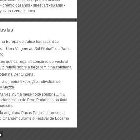
prémio oceanos
street art
swahili
y
van
zeras bunca
lus lus
 na Europa do tráfico transatlântico
ós – Uma Viagem ao Sul Global", de Paulo
ho
res que carregam”: concurso do Festival
to reflete sobre a força feminina cotidiana
oten na Dentu Zona,
, a primeira exposição individual de
y Mazza
ma vez, numa meia-noite sombria…”: O
clandestino de Pere Portabella no final
nquismo
ta angolana Pocas Pascoal apresenta
to Change" durante o Festival de Locarno
n