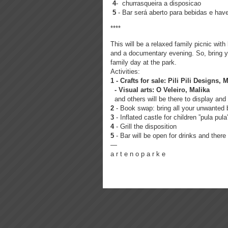
4
- churrasqueira a disposicao
5
- Bar será aberto para bebidas e ha
****
This will be a relaxed family picnic with 
and a documentary evening. So, bring y
family day at the park.
Activities:
1 - Crafts for sale: Pili Pili Designs
-
Visual arts:
O Veleiro, Malika
and others will be there to display and 
2
- Book swap: bring all your unwanted 
3
- Inflated castle for children ”pula pula
4
-
Grill the disposition
5
- Bar will be open for drinks and ther
—
a r t e n o p a r k e