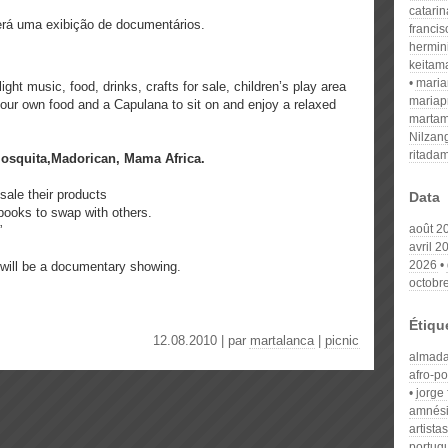
catari
verá uma exibição de documentários.
franci
hermin
keitam
mari
light music, food, drinks, crafts for sale, children’s play area
mariap
our own food and a Capulana to sit on and enjoy a relaxed
martam
Nilzan
ritada
, Mosquita,Madorican, Mama Africa.
sale their products
Data
books to swap with others.
août 2
”
avril 2
2026
e will be a documentary showing.
octobr
Étiqu
12.08.2010 | par
martalanca
|
picnic
almad
afro-po
jorge
amnés
artista
portugu