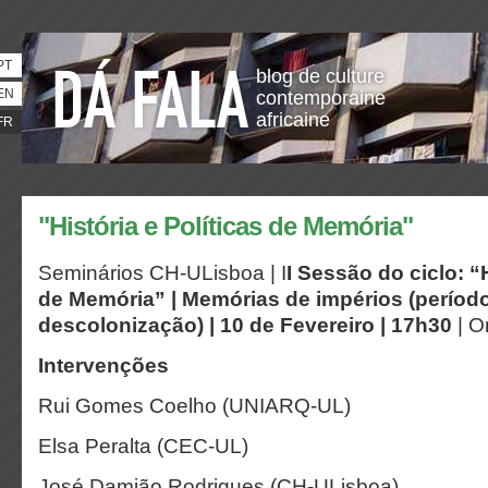
PT
blog de culture
EN
contemporaine
africaine
FR
"História e Políticas de Memória"
Seminários CH-ULisboa | I
I Sessão do ciclo: “H
de Memória” |
Memórias de impérios (período
descolonização) | 10 de Fevereiro | 17h30
| O
Intervenções
Rui Gomes Coelho (UNIARQ-UL)
Elsa Peralta (CEC-UL)
José Damião Rodrigues (CH-ULisboa)