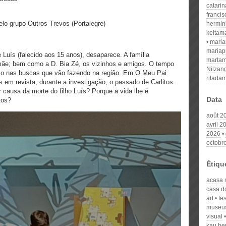
catari
franci
lo grupo Outros Trevos (Portalegre)
hermin
keitam
mari
mariap
e Luís (falecido aos 15 anos), desaparece. A família
martam
mãe; bem como a D. Bia Zé, os vizinhos e amigos. O tempo
Nilzan
so nas buscas que vão fazendo na região. Em O Meu Pai
ritada
 em revista, durante a investigação, o passado de Carlitos.
 causa da morte do filho Luís? Porque a vida lhe é
Data
tos?
août 2
avril 2
2026
octobr
Étiqu
acasa
casa 
art
fes
museu
visual
kau be