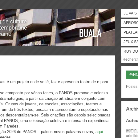
JE VAIS
g de culture
AFROS
temporaine
PLATEA
caine
JEUX S
RUY DU
PAN
 é um projeto onde se lê, faz e apresenta teatro de e para
Postes 
so composto por várias fases, o PANOS promove e valoriza
 dramaturgias, a partir da criação artística em conjunto com
ís. Grupos de jovens, de escolas, associações, teatros e
Archi
 um de três textos, ensaiam e apresentam o espetáculo nas
lcos descentralizam-se. Seis criações são depois selecionadas
Auteu
val PANOS, uma celebração coletiva e intensa da experiência
 em Paredes.
admini
dição 2026 do PANOS – palcos novos palavras novas,
aqui
.
arimil
aredes