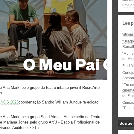
uma de
Les p
vítimas
"Bijag
Ramal
“Mulhe
do Minu
Fred M
Cortejo
Anthon
“Era u
 Ana Markl pelo grupo de teatro infanto juvenil RecreArte
cinema 
21h
do Fra
ANOS 2025
coordenação Sandro William Junqueira edição
Cineas
"Time 
e Ana Markl pelo grupo Sol d’Alma – Associação de Teatro
e Mariana Jones pelo grupo Art´J - Escola Profissional de
Soutie
Grande Auditório > 21h