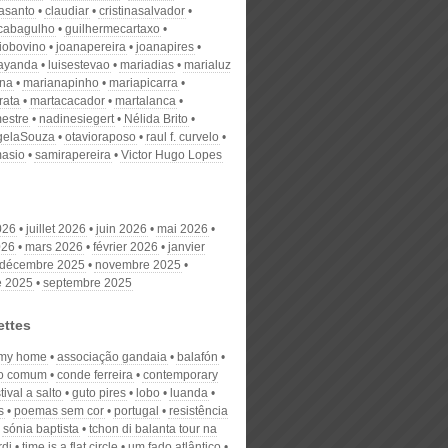
nasanto
claudiar
cristinasalvador
scabagulho
guilhermecartaxo
iobovino
joanapereira
joanapires
ayanda
luisestevao
mariadias
marialuz
ana
marianapinho
mariapicarra
rata
martacacador
martalanca
estre
nadinesiegert
Nélida Brito
gelaSouza
otavioraposo
raul f. curvelo
masio
samirapereira
Victor Hugo Lopes
026
juillet 2026
juin 2026
mai 2026
026
mars 2026
février 2026
janvier
décembre 2025
novembre 2025
e 2025
septembre 2025
ettes
 my home
associação gandaia
balafón
do comum
conde ferreira
contemporary
tival a salto
guto pires
lobo
luanda
s
poemas sem cor
portugal
resistência
sónia baptista
tchon di balanta tour na
rdi
time is a flat circle
um fado atlântico