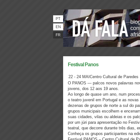
PT
blo
EN
con
afri
FR
Festival Panos
22 - 24 MAICentro Cultural de Paredes
O PANOS — palcos novos palavras novas
jovens, dos 12 aos 19 anos.
Ao longo de quase um ano, num proces
o teatro juvenil em Portugal e as novas
dezenas de grupos de norte a sul do pa
grupos municipais escolhem e encenam
suas cidades, vilas ou aldeias e os pa
por um júri para apresentação no Festi
teatral, que decorre durante três dias,
Conheça os grupos participantes na e
Festival PANOS – Centro Cultural de P