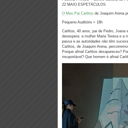
22 MAIO ESPETÁCULOS
O Meu Pai Carlitos
de Joaquim Arena pe
Pequeno Auditório > 18h
Carlitos, 40 anos, pai de Pedro, Joana 
desespera: a mulher Maria Teresa e a 
passa e as autoridades não têm suces
Carlitos, de Joaquim Arena, percorremos
Porque afinal Carlitos desapareceu? Por
insuportável? Que homem é afinal Carli