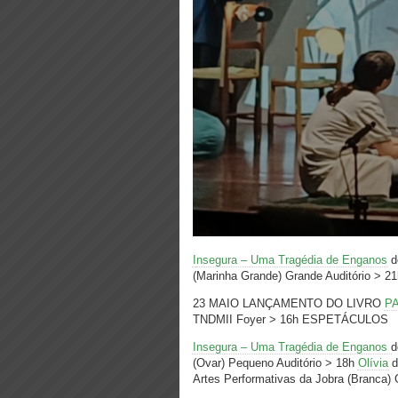
I
nsegura – Uma Tragédia de Enganos
de
(Marinha Grande) Grande Auditório > 
23 MAIO LANÇAMENTO DO LIVRO
P
TNDMII Foyer > 16h ESPETÁCULOS
Insegura – Uma Tragédia de Enganos
d
(Ovar) Pequeno Auditório > 18h
Olívia
d
Artes Performativas da Jobra (Branca) 