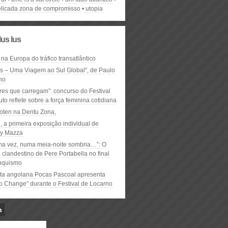
licada zona de compromisso
utopia
lus lus
 na Europa do tráfico transatlântico
ós – Uma Viagem ao Sul Global", de Paulo
ho
res que carregam”: concurso do Festival
to reflete sobre a força feminina cotidiana
oten na Dentu Zona,
, a primeira exposição individual de
y Mazza
ma vez, numa meia-noite sombria…”: O
clandestino de Pere Portabella no final
nquismo
ta angolana Pocas Pascoal apresenta
to Change" durante o Festival de Locarno
n