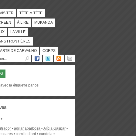
 VISITER
TÊTE-À-TÊTE
CREEN
À LIRE
MUKANDA
UX
LA VILLE
ANS FRONTIÈRES
ARTE DE CARVALHO
CORPS
OS
avec la étiquette panos
ves
r
strador
adrianabarbosa
Alícia Gaspar
desoares
camillediard
candela