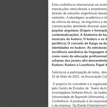
Esta conferência internacional vai exa
transacções interculturais e empréstim
através de soluções engenhosas baseadas
vertentes. A abordagem académica é inte
da ciência da dança, da linguística e d
comunicações abordarão diversas quest
popular angolana;
Origem e formaç
contextualizações; A Anatomia de ku
musicais do kuduro; O kuduro e os 
periférica; O conceito de Karga na
da
identidades no kuduro
;
As estruturas
incidência semântica da linguagem 
como meio de educação profissional;
urbanas dos jovens afro-descendente
Kuduro; Kuduro e Lusofonia; Papel 
Solicita-se a participação de todos, dev
15 de Maio de 2012, na Associação Cul
O projecto foi concebido e é organizad
pelo Centro de Estudos de Teatro da As
investigadora Stefanie Alisch, da Iwal
Universidade de Bayreuth (Alemanha), 
Conferência. A produção é da responsab
e da empresa Da Banda Entertainment