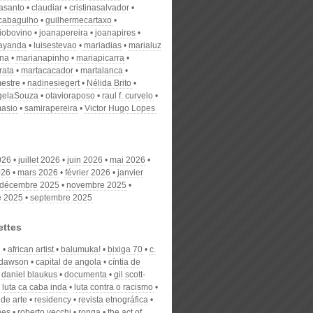
nasanto
claudiar
cristinasalvador
scabagulho
guilhermecartaxo
iobovino
joanapereira
joanapires
ayanda
luisestevao
mariadias
marialuz
ana
marianapinho
mariapicarra
rata
martacacador
martalanca
estre
nadinesiegert
Nélida Brito
gelaSouza
otavioraposo
raul f. curvelo
masio
samirapereira
Victor Hugo Lopes
026
juillet 2026
juin 2026
mai 2026
026
mars 2026
février 2026
janvier
décembre 2025
novembre 2025
e 2025
septembre 2025
ettes
n
african artist
balumuka!
bixiga 70
c.
 dawson
capital de angola
cíntia de
daniel blaukus
documenta
gil scott-
luta ca caba inda
luta contra o racismo
de arte
residency
revista etnográfica
nes
roberto vecchi
ronga
the act of