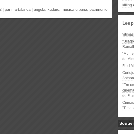
killing
2 | par
martalanca
|
angola
,
kuduro
,
música urbana
,
património
Les p
vítimas
"Bijag
Ramal
“Mulhe
do Minu
Fred M
Cortejo
Anthon
“Era u
cinema 
do Fra
Cineas
"Time 
Soutie