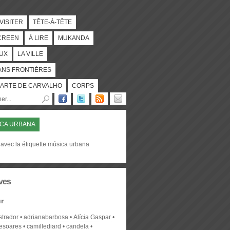
 VISITER
TÊTE-À-TÊTE
CREEN
À LIRE
MUKANDA
UX
LA VILLE
ANS FRONTIÈRES
ARTE DE CARVALHO
CORPS
CA URBANA
 avec la étiquette música urbana
ves
r
strador
adrianabarbosa
Alícia Gaspar
desoares
camillediard
candela