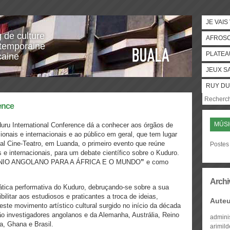
JE VAIS
g de culture
AFROS
temporaine
PLATEA
caine
JEUX S
RUY DU
ence
MÚSI
uru International Conference dá a conhecer aos órgãos de
ionais e internacionais e ao público em geral, que tem lugar
al Cine-Teatro, em Luanda, o primeiro evento que reúne
Postes
s e internacionais, para um debate científico sobre o Kuduro.
ÓNIO ANGOLANO PARA A ÁFRICA E O MUNDO
”
e como
Archi
rática performativa do Kuduro, debruçando-se sobre a sua
bilitar aos estudiosos e praticantes a troca de ideias,
Auteu
ste movimento artístico cultural surgido no início da década
ão investigadores angolanos e da Alemanha, Austrália, Reino
admini
a, Ghana e Brasil.
arimil