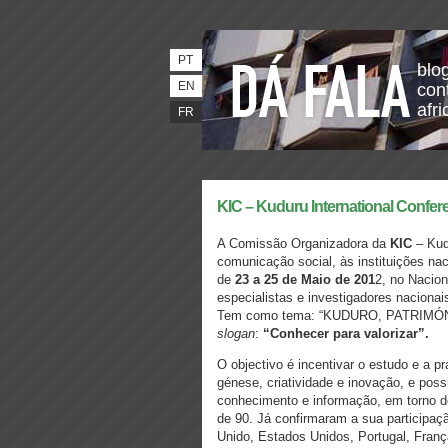
PT
blo
EN
con
afri
FR
KIC – Kuduru International Confer
A Comissão Organizadora da
KIC
– Kud
comunicação social, às instituições nac
de
23 a 25 de Maio de 201
2, no Nacion
especialistas e investigadores nacionai
Tem como tema: “KUDURO, PATRIM
slogan
:
“Conhecer para valorizar”.
O objectivo é incentivar o estudo e a p
génese, criatividade e inovação, e possi
conhecimento e informação, em torno de
de 90. Já confirmaram a sua participaç
Unido, Estados Unidos, Portugal, Franç