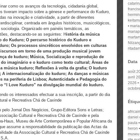
catari
minar como os avanços da tecnologia, cidadania global,
franci
os tiveram impacto sobre a génese e performance do Kuduro,
hermin
 na inovação e criatividade, a partir de diferentes
keitam
rdisciplinar, centrada em ângulos históricos, musicológicos,
mari
a sociologia. Organizado em painéis temáticos, as
mariap
ões, destacando-se as seguintes: H
istória da música
martam
ão do
Kuduro; O percurso histórico do Kuduro e
Nilzan
duro; Os processos sincréticos envolvidos em culturas
ritada
discursos em torno de uma produção musical jovem
nça de kuduro; Música, Socialização e reprodução de
Data
 do imaginário e o kuduro como texto cultural;
Áreas de
da música kuduro
;
Reflexões à volta da grafia; O kuduro
août 2
 A internacionalização do kuduro; As danças e músicas
avril 2
s na periferia de Lisboa; Autenticidade e Pedagogia do
2026
do “I Love Kuduro” na divulgação mundial do kuduro.
octobr
endo os interessados efectuar a sua inscrição, a partir do dia
tural e Recreativa Chá de Caxinde
Étiqu
o pelo Jornal Dos Negócios, Grupo-Editora Sons e Letras;
africai
sociação Cultural e Recreativa Chá de Caxinde e pela
daniel
ewa-Haus, Museu de Arte Contemporânea e Popular Africana da
paula
que assume a responsabilidade da publicação das Actas da
heron
ilidade da Associação Cultural e Recreativa Chá de Caxinde
museu 
 S,A.
rite nu