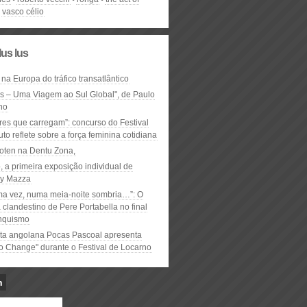
vasco célio
lus lus
 na Europa do tráfico transatlântico
ós – Uma Viagem ao Sul Global", de Paulo
ho
res que carregam”: concurso do Festival
to reflete sobre a força feminina cotidiana
oten na Dentu Zona,
, a primeira exposição individual de
y Mazza
ma vez, numa meia-noite sombria…”: O
clandestino de Pere Portabella no final
nquismo
ta angolana Pocas Pascoal apresenta
to Change" durante o Festival de Locarno
n