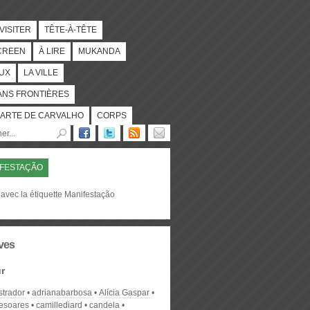
 VISITER
TÊTE-À-TÊTE
CREEN
À LIRE
MUKANDA
UX
LA VILLE
ANS FRONTIÈRES
ARTE DE CARVALHO
CORPS
FESTAÇÃO
avec la étiquette Manifestação
ves
r
strador
adrianabarbosa
Alícia Gaspar
desoares
camillediard
candela