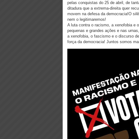
pelas conquistas do 25 de abril, de ta
ditadura que a extrema-direita quer rec
movem na defesa da democracia!O silênc
nem o legitimaremos!
A luta contra o racismo, a xenofobia e 
pequenas e grandes ações e nas urnas,
a xenofobia, o fascismo e o discurso d
força da democracia! Juntos somos mai