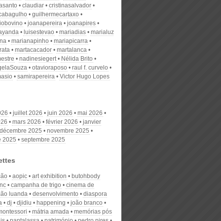
nasanto
claudiar
cristinasalvador
scabagulho
guilhermecartaxo
iobovino
joanapereira
joanapires
ayanda
luisestevao
mariadias
marialuz
ana
marianapinho
mariapicarra
rata
martacacador
martalanca
estre
nadinesiegert
Nélida Brito
gelaSouza
otavioraposo
raul f. curvelo
masio
samirapereira
Victor Hugo Lopes
026
juillet 2026
juin 2026
mai 2026
026
mars 2026
février 2026
janvier
décembre 2025
novembre 2025
e 2025
septembre 2025
ettes
ção
aopic
art exhibition
butohbody
nc
campanha de trigo
cinema de
ão luanda
desenvolvimento
diaspora
a
dj
djidiu
happening
joão branco
montessori
mátria amada
memórias pós
is
pantalassa
património
pedro pires