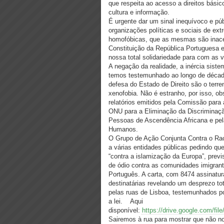
que respeita ao acesso a direitos básic
cultura e informação.
É urgente dar um sinal inequívoco e p
organizações políticas e sociais de ex
homofóbicas, que as mesmas são inaceita
Constituição da República Portuguesa e
nossa total solidariedade para com as v
A negação da realidade, a inércia si
temos testemunhado ao longo de décadas
defesa do Estado de Direito são o terre
xenofobia. Não é estranho, por isso, o
relatórios emitidos pela Comissão para
ONU para a Eliminação da Discriminaçã
Pessoas de Ascendência Africana e pel
Humanos.
O Grupo de Ação Conjunta Contra o Rac
a várias entidades públicas pedindo q
“contra a islamização da Europa”, previ
de ódio contra as comunidades imigrant
Português. A carta, com 8474 assinatu
destinatárias revelando um desprezo tot
pelas ruas de Lisboa, testemunhados po
a lei. Aqui
disponível:
https://drive.google.com/
Sairemos à rua para mostrar que não no