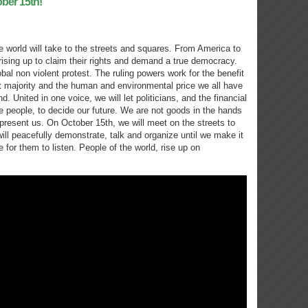
ober 15th!
e world will take to the streets and squares. From America to
rising up to claim their rights and demand a true democracy.
global non violent protest. The ruling powers work for the benefit
vast majority and the human and environmental price we all have
d. United in one voice, we will let politicians, and the financial
the people, to decide our future. We are not goods in the hands
epresent us. On October 15th, we will meet on the streets to
ill peacefully demonstrate, talk and organize until we make it
me for them to listen. People of the world, rise up on