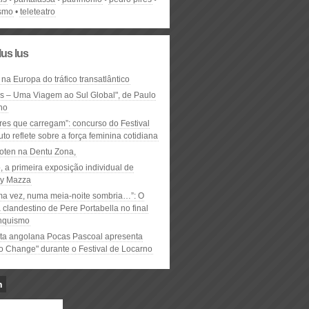
ismo
teleteatro
lus lus
 na Europa do tráfico transatlântico
ós – Uma Viagem ao Sul Global", de Paulo
ho
res que carregam”: concurso do Festival
to reflete sobre a força feminina cotidiana
oten na Dentu Zona,
, a primeira exposição individual de
y Mazza
ma vez, numa meia-noite sombria…”: O
clandestino de Pere Portabella no final
nquismo
ta angolana Pocas Pascoal apresenta
to Change" durante o Festival de Locarno
n