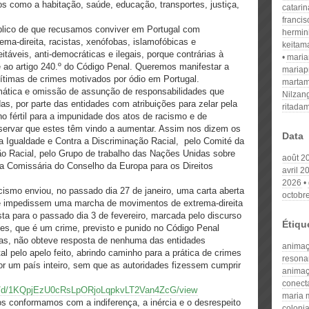
os como a habitação, saúde, educação, transportes, justiça,
catari
franci
úblico de que recusamos conviver em Portugal com
hermin
trema-direita, racistas, xenófobas, islamofóbicas e
keitam
́veis, anti-democráticas e ilegais, porque contrárias à
mari
 ao artigo 240.º do Código Penal. Queremos manifestar a
mariap
ítimas de crimes motivados por ódio em Portugal.
martam
stemática e omissão de assunção de responsabilidades que
Nilzan
, por parte das entidades com atribuições para zelar pela
ritada
no fértil para a impunidade dos atos de racismo e de
bservar que estes têm vindo a aumentar. Assim nos dizem os
Data
 a Igualdade e Contra a Discriminação Racial, pelo Comité da
o Racial, pelo Grupo de trabalho das Nações Unidas sobre
août 2
a Comissária do Conselho da Europa para os Direitos
avril 2
2026
ismo enviou, no passado dia 27 de janeiro, uma carta aberta
octobr
ue impedissem uma marcha de movimentos de extrema-direita
sta para o passado dia 3 de fevereiro, marcada pelo discurso
Étiqu
es, que é um crime, previsto e punido no Código Penal
ras, não obteve resposta de nenhuma das entidades
anima
al pelo apelo feito, abrindo caminho para a prática de crimes
resona
r um país inteiro, sem que as autoridades fizessem cumprir
animaç
conect
file/d/1KQpjEzU0cRsLpORjoLqpkvLT2Van4ZcG/view
maria 
s conformamos com a indiferença, a inércia e o desrespeito
colonia