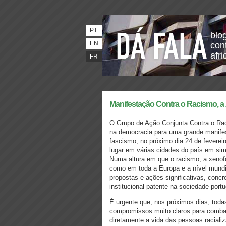
PT
blo
EN
con
afri
FR
Manifestação Contra o Racismo, a
O Grupo de Ação Conjunta Contra o Ra
na democracia para uma grande manifest
fascismo, no próximo dia 24 de fevereir
lugar em várias cidades do país em sim
Numa altura em que o racismo, a xenofo
como em toda a Europa e a nível mundial
propostas e ações significativas, concr
institucional patente na sociedade por
É urgente que, nos próximos dias, tod
compromissos muito claros para combat
diretamente a vida das pessoas racial