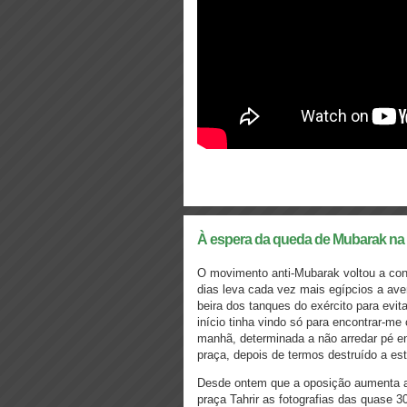
À espera da queda de Mubarak na 
O movimento anti-Mubarak voltou a conq
dias leva cada vez mais egípcios a ave
beira dos tanques do exército para evit
início tinha vindo só para encontrar-m
manhã, determinada a não arredar pé e
praça, depois de termos destruído a es
Desde ontem que a oposição aumenta a 
praça Tahrir as fotografias das quase 