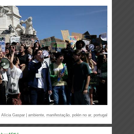
r
Alícia Gaspar
|
ambiente
,
manifestação
,
polén no ar
,
portugal