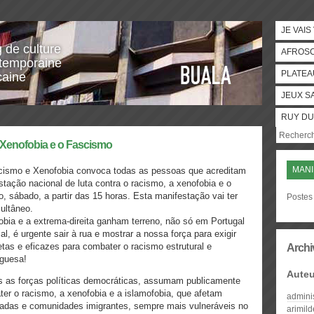
JE VAIS
g de culture
AFROS
temporaine
PLATEA
caine
JEUX S
RUY DU
 Xenofobia e o Fascismo
MANI
cismo e Xenofobia convoca todas as pessoas que acreditam
ação nacional de luta contra o racismo, a xenofobia e o
o, sábado, a partir das 15 horas. Esta manifestação vai ter
Postes 
ultâneo.
bia e a extrema-direita ganham terreno, não só em Portugal
, é urgente sair à rua e mostrar a nossa força para exigir
etas e eficazes para combater o racismo estrutural e
Archi
tuguesa!
Auteu
as as forças políticas democráticas, assumam publicamente
er o racismo, a xenofobia e a islamofobia, que afetam
admini
izadas e comunidades imigrantes, sempre mais vulneráveis no
arimil