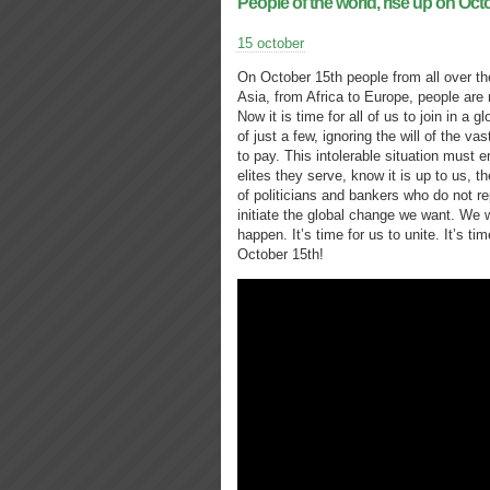
People of the world, rise up on Oct
15 october
On October 15th people from all over th
Asia, from Africa to Europe, people are 
Now it is time for all of us to join in a 
of just a few, ignoring the will of the 
to pay. This intolerable situation must en
elites they serve, know it is up to us, 
of politicians and bankers who do not r
initiate the global change we want. We w
happen. It’s time for us to unite. It’s ti
October 15th!