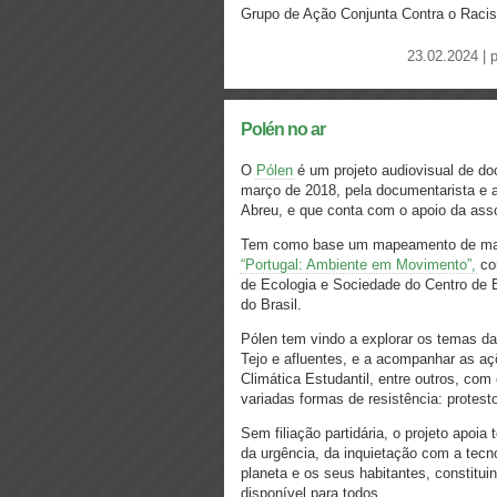
Grupo de Ação Conjunta Contra o Raci
23.02.2024 | 
Polén no ar
O
Pólen
é um projeto audiovisual de do
março de 2018, pela documentarista e an
Abreu, e que conta com o apoio da ass
Tem como base um mapeamento de mais d
“Portugal: Ambiente em Movimento”,
con
de Ecologia e Sociedade do Centro de 
do Brasil.
Pólen tem vindo a explorar os temas da 
Tejo e afluentes, e a acompanhar as a
Climática Estudantil, entre outros, com
variadas formas de resistência: protes
Sem filiação partidária, o projeto ap
da urgência, da inquietação com a tecn
planeta e os seus habitantes, constitu
disponível para todos.