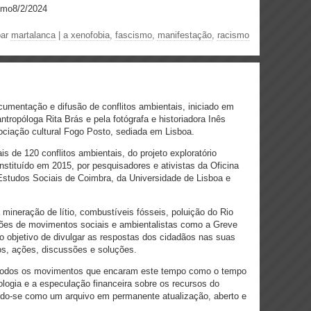
smo8/2/2024
par
martalanca
|
a xenofobia
,
fascismo
,
manifestação
,
racismo
cumentação e difusão de conflitos ambientais, iniciado em
tropóloga Rita Brás e pela fotógrafa e historiadora Inês
ociação cultural Fogo Posto, sediada em Lisboa.
e 120 conflitos ambientais, do projeto exploratório
stituído em 2015, por pesquisadores e ativistas da Oficina
Estudos Sociais de Coimbra, da Universidade de Lisboa e
mineração de lítio, combustíveis fósseis, poluição do Rio
ções de movimentos sociais e ambientalistas como a Greve
 o objetivo de divulgar as respostas dos cidadãos nas suas
tos, ações, discussões e soluções.
oia todos os movimentos que encaram este tempo como o tempo
ologia e a especulação financeira sobre os recursos do
indo-se como um arquivo em permanente atualização, aberto e