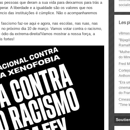
ntas pessoas que deram a sua vida para deixarmos para trás a
social
uperar. A liberdade e a igualdade são os valores que nos
io das instituições é cúmplice. Não o acompanharemos
Les p
o fascismo faz-se aqui e agora, nas escolas, nas ruas, nas
 no próximo dia 10 de março. Vamos votar contra o racismo,
vítimas
e ódio da extrema-direita!Vamos mostrar a nossa força, a
s fortes!
"Bijag
Ramal
“Mulhe
do Minu
Fred M
Cortejo
Anthon
“Era u
cinema 
do Fra
Cineas
"Time 
Soutie