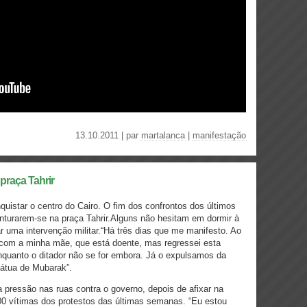
13.10.2011 | par
martalanca
|
manifestação
praça Tahrir
uistar o centro do Cairo. O fim dos confrontos dos últimos
nturarem-se na praça Tahrir.Alguns não hesitam em dormir à
ar uma intervenção militar.“Há três dias que me manifesto. Ao
e com a minha mãe, que está doente, mas regressei esta
nquanto o ditador não se for embora. Já o expulsamos da
tátua de Mubarak”.
pressão nas ruas contra o governo, depois de afixar na
300 vítimas dos protestos das últimas semanas. “Eu estou