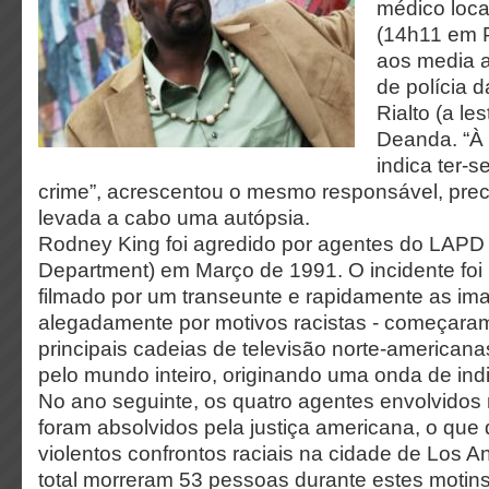
médico loca
(14h11 em P
aos media a
de polícia d
Rialto (a le
Deanda. “À 
indica ter-s
crime”, acrescentou o mesmo responsável, pre
levada a cabo uma autópsia.
Rodney King foi agredido por agentes do LAPD 
Department) em Março de 1991. O incidente foi 
filmado por um transeunte e rapidamente as im
alegadamente por motivos racistas - começaram 
principais cadeias de televisão norte-american
pelo mundo inteiro, originando uma onda de ind
No ano seguinte, os quatro agentes envolvidos
foram absolvidos pela justiça americana, o qu
violentos confrontos raciais na cidade de Los 
total morreram 53 pessoas durante estes motin