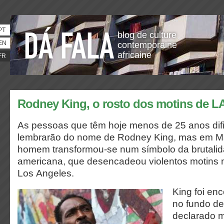
PT
blog de culture
EN
contemporaine
africaine
FR
Rodney King, o rosto dos motins de L
As pessoas que têm hoje menos de 25 anos difi
lembrarão do nome de Rodney King, mas em M
homem transformou-se num símbolo da brutalida
americana, que desencadeou violentos motins 
Los Angeles.
King foi en
no fundo de
declarado m