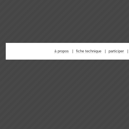
à propos
fiche technique
participer