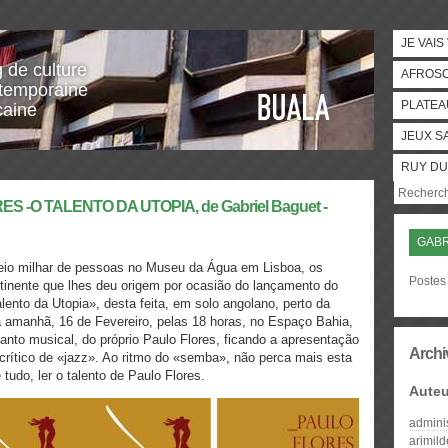
JE VAIS
g de culture
AFROS
temporaine
PLATEA
caine
JEUX S
RUY DU
ES -O TALENTO DA UTOPIA, de Gabriel Baguet -
GABR
eio milhar de pessoas no Museu da Água em Lisboa, os
Postes 
inente que lhes deu origem por ocasião do lançamento do
alento da Utopia», desta feita, em solo angolano, perto da
á amanhã, 16 de Fevereiro, pelas 18 horas, no Espaço Bahia,
anto musical, do próprio Paulo Flores, ficando a apresentação
Archi
crítico de «jazz». Ao ritmo do «semba», não perca mais esta
 tudo, ler o talento de Paulo Flores.
Auteu
admini
arimil