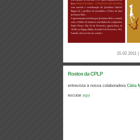
15.02.2011 |
Rostos da CPLP
entrevista à nossa colaboradora
Cátia 
escutar
aqui