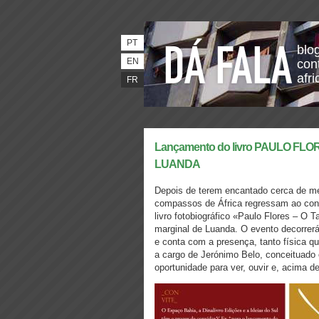
PT
blo
EN
con
afri
FR
Lançamento do livro PAULO FLOR
LUANDA
Depois de terem encantado cerca de m
compassos de África regressam ao cont
livro fotobiográfico «Paulo Flores – O T
marginal de Luanda. O evento decorrer
e conta com a presença, tanto física qu
a cargo de Jerónimo Belo, conceituado 
oportunidade para ver, ouvir e, acima de