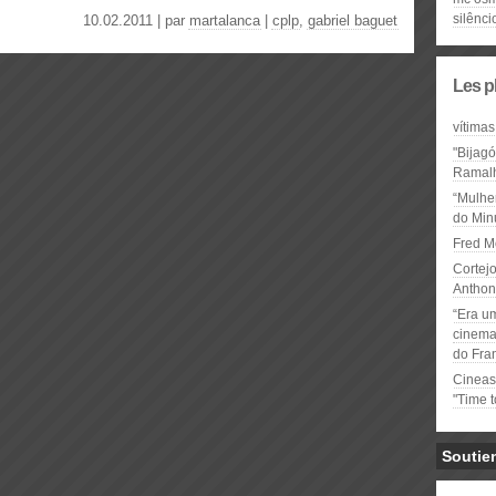
silênci
10.02.2011 | par
martalanca
|
cplp
,
gabriel baguet
Les p
vítimas
"Bijag
Ramal
“Mulhe
do Minu
Fred M
Cortejo
Anthon
“Era u
cinema 
do Fra
Cineas
"Time 
Soutie