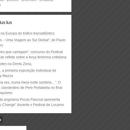
o
lus lus
 na Europa do tráfico transatlântico
ós – Uma Viagem ao Sul Global", de Paulo
ho
res que carregam”: concurso do Festival
to reflete sobre a força feminina cotidiana
oten na Dentu Zona,
, a primeira exposição individual de
y Mazza
ma vez, numa meia-noite sombria…”: O
clandestino de Pere Portabella no final
nquismo
ta angolana Pocas Pascoal apresenta
to Change" durante o Festival de Locarno
n