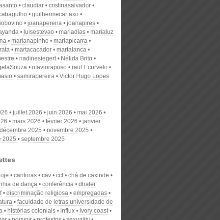
nasanto
claudiar
cristinasalvador
scabagulho
guilhermecartaxo
iobovino
joanapereira
joanapires
ayanda
luisestevao
mariadias
marialuz
ana
marianapinho
mariapicarra
rata
martacacador
martalanca
estre
nadinesiegert
Nélida Brito
gelaSouza
otavioraposo
raul f. curvelo
masio
samirapereira
Victor Hugo Lopes
026
juillet 2026
juin 2026
mai 2026
026
mars 2026
février 2026
janvier
décembre 2025
novembre 2025
e 2025
septembre 2025
ettes
hoje
cantoras
cav
ccf
chá de caxinde
hia de dança
conferência
dhafer
f
discriminação religiosa
empregadas
atura
faculdade de letras universidade de
a
histórias coloniais
influx
ivory coast
mar
pouvoir
protestos
sexuality