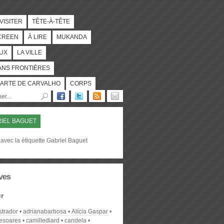
 VISITER
TÊTE-À-TÊTE
CREEN
À LIRE
MUKANDA
UX
LA VILLE
ANS FRONTIÈRES
ARTE DE CARVALHO
CORPS
IEL BAGUET
avec la étiquette Gabriel Baguet
ves
r
strador
adrianabarbosa
Alícia Gaspar
desoares
camillediard
candela