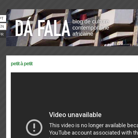
PT
blog de culture
EN
contemporaine
africaine
FR
petit à petit