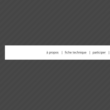
à propos
fiche technique
participer