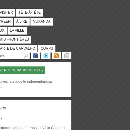
 VISITER
TÊTE-À-TÊTE
CREEN
À LIRE
MUKANDA
UX
LA VILLE
ANS FRONTIÈRES
ARTE DE CARVALHO
CORPS
PENDÊNCIAS AFRICANAS
 avec la étiquette independências
as
ves
r
strador
adrianabarbosa
Alícia Gaspar