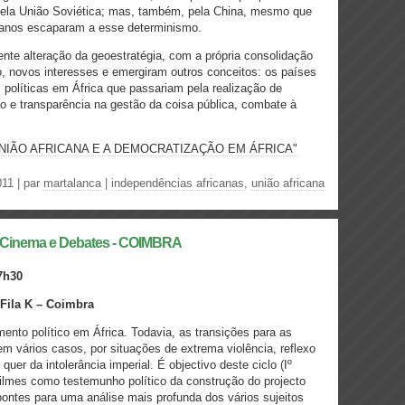
 pela União Soviética; mas, também, pela China, mesmo que
anos escaparam a esse determinismo.
ente alteração da geoestratégia, com a própria consolidação
, novos interesses e emergiram outros conceitos: os países
 políticas em África que passariam pela realização de
ão e transparência na gestão da coisa pública, combate à
, UNIÃO AFRICANA E A DEMOCRATIZAÇÃO EM ÁFRICA"
11 | par
martalanca
|
independências africanas
,
união africana
de Cinema e Debates - COIMBRA
7h30
 Fila K – Coimbra
nto político em África. Todavia, as transições para as
 vários casos, por situações de extrema violência, reflexo
quer da intolerância imperial. É objectivo deste ciclo (Iº
 filmes como testemunho político da construção do projecto
pontes para uma análise mais profunda dos vários sujeitos