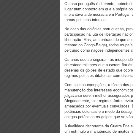
O caso português é diferente, sobretu
lugar num contexto em que a própria po
implantava a democracia em Portugal, o
forças políticas internas.
No caso das colónias portuguesas, preva
participação na luta de libertação nac
libertação. Mas, ao contrário do que s
mesmo no Congo-Belga), todos os paíse
percurso como nações independentes c
Os anos que se seguiram às independên
de estado militares que puseram fim à
dezenas os golpes de estado que ocorr
regimes políticos ditatoriais com diver
Com ligeiras excepções, a tónica dos 
manutenção dos interesses económicos 
julgava-se serem melhor assegurados pel
Alegadamente, tais regimes fortes evi
ameaçados por eventuais convulsões. É
potências coloniais e o medo da desag
antigas potências os golpes que se vã
A rivalidade decorrente da Guerra Fria
um estímulo à manutenção de muitos reg