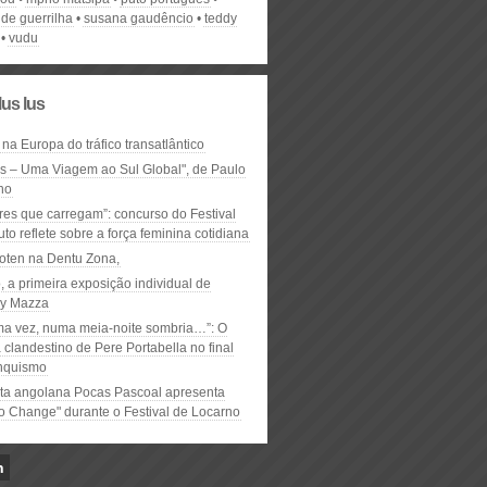
de guerrilha
susana gaudêncio
teddy
vudu
lus lus
 na Europa do tráfico transatlântico
ós – Uma Viagem ao Sul Global", de Paulo
ho
res que carregam”: concurso do Festival
to reflete sobre a força feminina cotidiana
oten na Dentu Zona,
, a primeira exposição individual de
y Mazza
ma vez, numa meia-noite sombria…”: O
clandestino de Pere Portabella no final
nquismo
ta angolana Pocas Pascoal apresenta
to Change" durante o Festival de Locarno
n