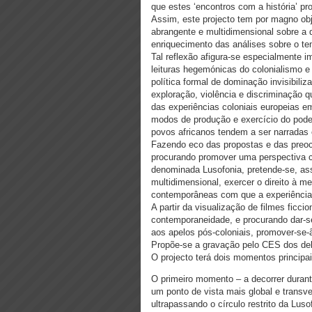
que estes ‘encontros com a história’ pr
Assim, este projecto tem por magno obj
abrangente e multidimensional sobre a q
enriquecimento das análises sobre o te
Tal reflexão afigura-se especialmente i
leituras hegemónicas do colonialismo 
política formal de dominação invisibil
exploração, violência e discriminação 
das experiências coloniais europeias em
modos de produção e exercício do poder
povos africanos tendem a ser narradas 
Fazendo eco das propostas e das preocu
procurando promover uma perspectiva c
denominada Lusofonia, pretende-se, ass
multidimensional, exercer o direito à me
contemporâneas com que a experiência c
A partir da visualização de filmes ficci
contemporaneidade, e procurando dar-se 
aos apelos pós-coloniais, promover-se-ã
Propõe-se a gravação pelo CES dos deba
O projecto terá dois momentos principai
O primeiro momento – a decorrer durant
um ponto de vista mais global e transver
ultrapassando o círculo restrito da Luso