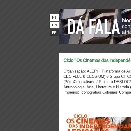
PT
blo
EN
con
afri
FR
Ciclo "Os Cinemas das Independên
Organização: ALEPH: Plataforma de Acç
CEC-FLUL & CECS-UM) e Grupo CITCOM 
(Pós-)Colonialismo / Projecto DESLOC
Antropologia, Arte, Literatura e Histór
Impérios: Iconografias Coloniais Compa