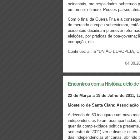
ocidentais, ora respaldados sobretudo
em menor número. Poucos países afric
Com o final da Guerra Fria e a consequ
do mercado europeu sobrevieram, então
ocidentais decidiram promover reformas
eleições, por práticas de boa-governaç
corrupção, etc.
Continuez à lire "UNIÃO EUROPEIA
04.08.20
Encontros com a História: ciclo 
22 de Março a 19 de Julho de 2011, 1
Mosteiro de Santa Clara; Associação
A década de 60 inaugurou um novo mome
independências foram acompanhadas, em
quer da complexidade política presente, 
semestre de 2011) ver e discutir estes
das independências africanas, abrindo 