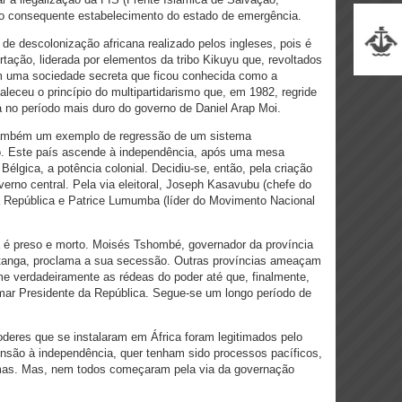
e o consequente estabelecimento do estado de emergência.
e descolonização africana realizado pelos ingleses, pois é
rtação, liderada por elementos da tribo Kikuyu que, revoltados
am uma sociedade secreta que ficou conhecida como a
eceu o princípio do multipartidarismo que, em 1982, regride
 no período mais duro do governo de Daniel Arap Moi.
também um exemplo de regressão de um sistema
smo. Este país ascende à independência, após uma mesa
Bélgica, a potência colonial. Decidiu-se, então, pela criação
verno central. Pela via eleitoral, Joseph Kasavubu (chefe do
a República e Patrice Lumumba (líder do Movimento Nacional
é preso e morto. Moisés Tshombé, governador da província
atanga, proclama a sua secessão. Outras províncias ameaçam
e verdadeiramente as rédeas do poder até que, finalmente,
ar Presidente da República. Segue-se um longo período de
deres que se instalaram em África foram legitimados pelo
nsão à independência, quer tenham sido processos pacíficos,
rmas. Mas, nem todos começaram pela via da governação