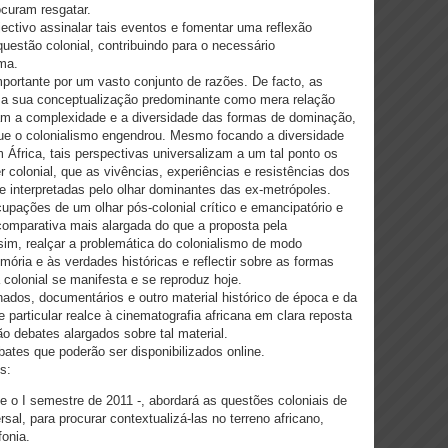
ocuram resgatar.
ectivo assinalar tais eventos e fomentar uma reflexão
uestão colonial, contribuindo para o necessário
ma.
mportante por um vasto conjunto de razões. De facto, as
e a sua conceptualização predominante como mera relação
izam a complexidade e a diversidade das formas de dominação,
que o colonialismo engendrou. Mesmo focando a diversidade
 África, tais perspectivas universalizam a um tal ponto os
 colonial, que as vivências, experiências e resistências dos
e interpretadas pelo olhar dominantes das ex-metrópoles.
pações de um olhar pós-colonial crítico e emancipatório e
omparativa mais alargada do que a proposta pela
im, realçar a problemática do colonialismo de modo
mória e às verdades históricas e reflectir sobre as formas
olonial se manifesta e se reproduz hoje.
onados, documentários e outro material histórico de época e da
particular realce à cinematografia africana em clara reposta
o debates alargados sobre tal material.
tes que poderão ser disponibilizados online.
s:
e o I semestre de 2011 -, abordará as questões coloniais de
sal, para procurar contextualizá-las no terreno africano,
fonia.