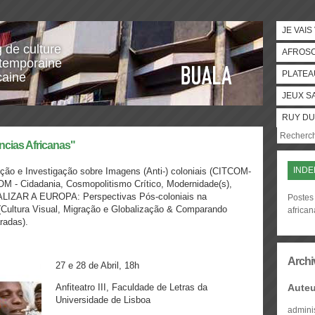
JE VAIS
g de culture
AFROS
temporaine
PLATEA
caine
JEUX S
RUY DU
cias Africanas"
INDE
ão e Investigação sobre Imagens (Anti-) coloniais (CITCOM-
- Cidadania, Cosmopolitismo Crítico, Modernidade(s),
ALIZAR A EUROPA: Perspectivas Pós-coloniais na
Postes
ia (Cultura Visual, Migração e Globalização & Comparando
african
radas).
Archi
27 e 28 de Abril, 18h
Anfiteatro III, Faculdade de Letras da
Auteu
Universidade de Lisboa
admini