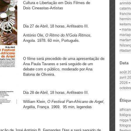
Cultura e Libertação em Dois Filmes de
arimil
Dois Cineastas-Artistas
catari
franci
hermin
keitam
Dia 27 de Abril, 18 horas, Anfiteatro III.
mari
mariap
António Ole,
O Ritmo do N’Gola Ritmos
,
martam
Angola. 1978. 60 min, Português.
Nilzan
ritada
O filme será precedido de uma apresentação de
Data
Ana Paula Tavares e será seguido de um
debate com o público, moderado por Ana
août 2
Balona de Oliveira.
avril 2
2026
octobr
Dia 28 de Abril, 18 horas, Anfiteatro III.
Étiqu
William Klein,
O Festival Pan-Africano de Argel
,
Argélia, França. 1969. 95 min, legendas
african
fotógra
nigga f
fotogra
tação de José António B. Fernandes Dias e será seguido de
fleetw