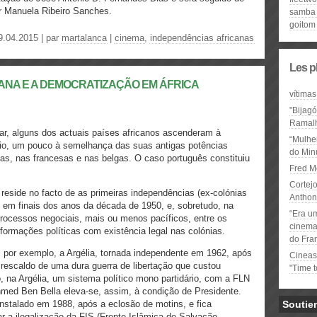
r Manuela Ribeiro Sanches.
samba 
goitom
9.04.2015 | par
martalanca
|
cinema
,
independências africanas
Les p
CANA E A DEMOCRATIZAÇÃO EM ÁFRICA
vítimas
"Bijag
Ramal
ar, alguns dos actuais países africanos ascenderam à
“Mulhe
rio, um pouco à semelhança das suas antigas potências
do Minu
sas, nas francesas e nas belgas. O caso português constituiu
Fred M
Cortejo
reside no facto de as primeiras independências (ex-colónias
Anthon
s em finais dos anos da década de 1950, e, sobretudo, na
“Era u
processos negociais, mais ou menos pacíficos, entre os
cinema 
formações políticas com existência legal nas colónias.
do Fra
por exemplo, a Argélia, tornada independente em 1962, após
Cineas
 rescaldo de uma dura guerra de libertação que custou
"Time 
o, na Argélia, um sistema político mono partidário, com a FLN
hmed Ben Bella eleva-se, assim, à condição de Presidente.
instalado em 1988, após a eclosão de motins, e fica
Soutie
 a ilegalização da FIS (Frente Islâmica de Salvação,