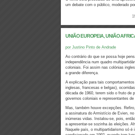
um debate com o público, moderado po
1
UNIÃO EUROPEIA, UNIÃO AFRI
por Justino Pinto de Andrade
Ao contrário do que se possa hoje pens
independência num quadro multipartidá
coloniais. Foi assim nas colónias ingle
a grande diferença.
A explicação para tais comportamentos 
inglesas, francesas e belgas), ocorrida
década de 1960, terem sido o fruto de 
governos coloniais e representantes de 
Mas, também houve excepções. Refiro, 
a assinatura do Armistício de Evien, no
inúmeras vidas. Instalou-se, pois, entã
a apresentar-se sozinha às eleições. A
Naquele país, o multipartidarismo só é 
condicionado em 1992, quando tem lugar