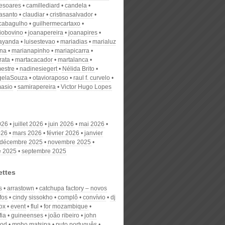
desoares
camillediard
candela
nasanto
claudiar
cristinasalvador
scabagulho
guilhermecartaxo
iobovino
joanapereira
joanapires
ayanda
luisestevao
mariadias
marialuz
ana
marianapinho
mariapicarra
rata
martacacador
martalanca
estre
nadinesiegert
Nélida Brito
gelaSouza
otavioraposo
raul f. curvelo
masio
samirapereira
Victor Hugo Lopes
026
juillet 2026
juin 2026
mai 2026
026
mars 2026
février 2026
janvier
décembre 2025
novembre 2025
e 2025
septembre 2025
ettes
s
arrastown
catchupa factory – novos
fos
cindy sissokho
complô
convívio
dj
ox
event
flul
for mozambique
fia
guineenses
joão ribeiro
john
ood
mpho matsipa
puto português