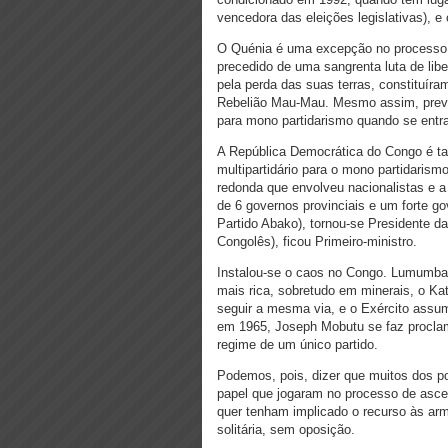
vencedora das eleições legislativas), 
O Quénia é uma excepção no processo d
precedido de uma sangrenta luta de libe
pela perda das suas terras, constituír
Rebelião Mau-Mau. Mesmo assim, preval
para mono partidarismo quando se entra
A República Democrática do Congo é 
multipartidário para o mono partidari
redonda que envolveu nacionalistas e a 
de 6 governos provinciais e um forte go
Partido Abako), tornou-se Presidente d
Congolês), ficou Primeiro-ministro.
Instalou-se o caos no Congo. Lumumba 
mais rica, sobretudo em minerais, o K
seguir a mesma via, e o Exército assum
em 1965, Joseph Mobutu se faz proclam
regime de um único partido.
Podemos, pois, dizer que muitos dos po
papel que jogaram no processo de asce
quer tenham implicado o recurso às a
solitária, sem oposição.