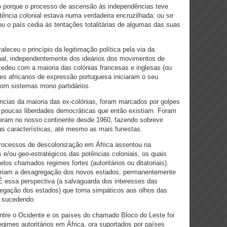
do porque o processo de ascensão às independências teve
tência colonial estava numa verdadeira encruzilhada: ou se
u o país cedia às tentações totalitárias de algumas das suas
leceu o princípio da legitimação política pela via da
ional, independentemente dos ideários dos movimentos de
ucedeu com a maioria das colónias francesas e inglesas (ou
s africanos de expressão portuguesa iniciaram o seu
om sistemas mono partidários.
cias da maioria das ex-colónias, foram marcados por golpes
s poucas liberdades democráticas que então existiam. Foram
eram no nosso continente desde 1960, fazendo sobrevir
sas características, até mesmo as mais funestas.
processos de descolonização em África assentou na
e/ou geo-estratégicos das potências coloniais, os quais
os chamados regimes fortes (autoritários ou ditatoriais).
tariam a desagregação dos novos estados, permanentemente
 essa perspectiva (a salvaguarda dos interesses das
regação dos estados) que torna simpáticos aos olhos das
o sucedendo.
 entre o Ocidente e os países do chamado Bloco do Leste foi
imes autoritários em África, ora suportados por países