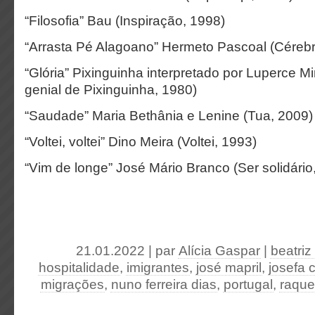
“Filosofia” Bau (Inspiração, 1998)
“Arrasta Pé Alagoano” Hermeto Pascoal (Céreb
“Glória” Pixinguinha interpretado por Luperce M
genial de Pixinguinha, 1980)
“Saudade” Maria Bethânia e Lenine (Tua, 2009)
“Voltei, voltei” Dino Meira (Voltei, 1993)
“Vim de longe” José Mário Branco (Ser solidário
21.01.2022 | par
Alícia Gaspar
|
beatriz
hospitalidade
,
imigrantes
,
josé mapril
,
josefa 
migrações
,
nuno ferreira dias
,
portugal
,
raque