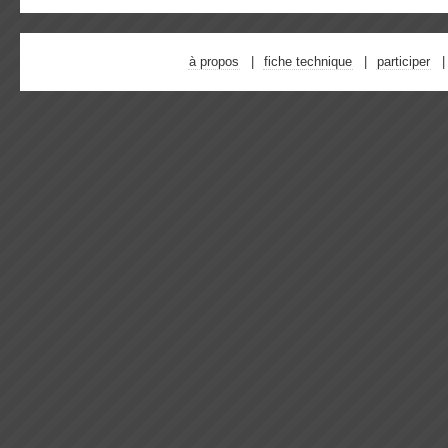
à propos
fiche technique
participer