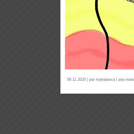
09.11.2020 | par
martalanca
|
ana mari