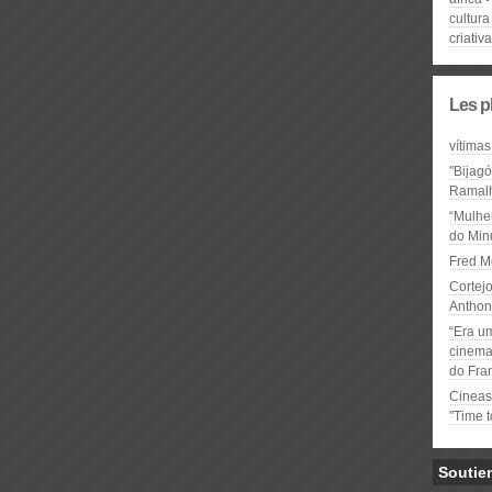
cultura
criativ
Les p
vítimas
"Bijag
Ramal
“Mulhe
do Minu
Fred M
Cortejo
Anthon
“Era u
cinema 
do Fra
Cineas
"Time 
Soutie