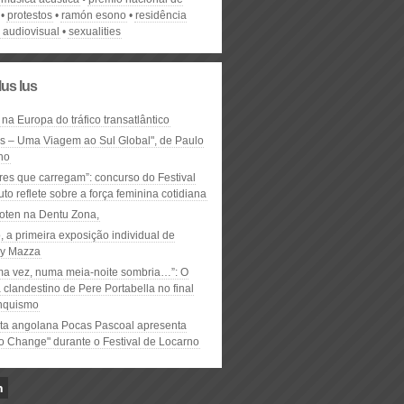
protestos
ramón esono
residência
a audiovisual
sexualities
lus lus
 na Europa do tráfico transatlântico
ós – Uma Viagem ao Sul Global", de Paulo
ho
res que carregam”: concurso do Festival
to reflete sobre a força feminina cotidiana
oten na Dentu Zona,
, a primeira exposição individual de
y Mazza
ma vez, numa meia-noite sombria…”: O
clandestino de Pere Portabella no final
nquismo
ta angolana Pocas Pascoal apresenta
to Change" durante o Festival de Locarno
n