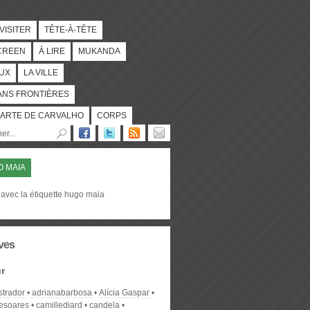
 VISITER
TÊTE-À-TÊTE
CREEN
À LIRE
MUKANDA
UX
LA VILLE
ANS FRONTIÈRES
ARTE DE CARVALHO
CORPS
 MAIA
 avec la étiquette hugo maia
ves
r
strador
adrianabarbosa
Alícia Gaspar
desoares
camillediard
candela