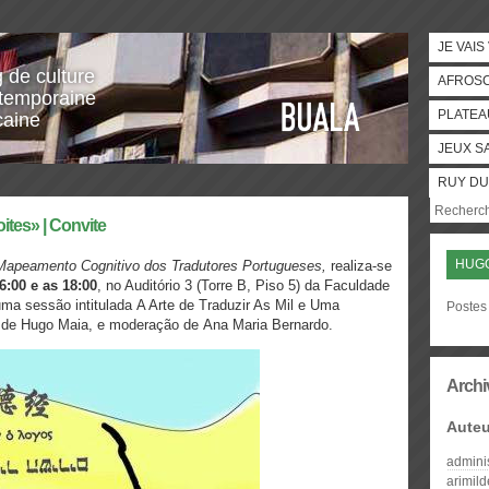
JE VAIS
g de culture
AFROS
temporaine
PLATEA
caine
JEUX S
RUY DU
ites» | Convite
HUGO
Mapeamento Cognitivo dos Tradutores Portugueses,
realiza-se
6:00 e as 18:00
, no Auditório 3 (Torre B, Piso 5) da Faculdade
ma sessão intitulada A Arte de Traduzir As Mil e Uma
Postes
e, de Hugo Maia, e moderação de Ana Maria Bernardo.
Archi
Auteu
admini
arimil