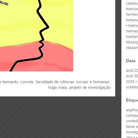
catari
franci
hermin
keitam
mari
mariap
martam
Nilzan
ritada
Data
août 2
avril 2
a bernardo
,
convite
,
faculdade de ciências sociais e humanas
,
2026
hugo maia
,
projeto de investigação
octobr
Étiqu
argélia
colóqui
confer
faisal 
monta
áfrica