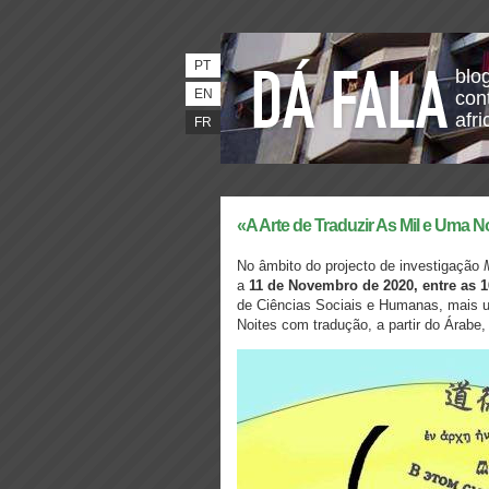
PT
blo
EN
con
afri
FR
«A Arte de Traduzir As Mil e Uma No
No âmbito do projecto de investigação
a
11 de Novembro de 2020, entre as 1
de Ciências Sociais e Humanas, mais u
Noites com tradução, a partir do Árab