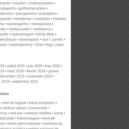
nasanto
claudiar
cristinasalvador
scabagulho
guilhermecartaxo
iobovino
joanapereira
joanapires
ayanda
luisestevao
mariadias
marialuz
ana
marianapinho
mariapicarra
rata
martacacador
martalanca
estre
nadinesiegert
Nélida Brito
gelaSouza
otavioraposo
raul f. curvelo
masio
samirapereira
Victor Hugo Lopes
026
juillet 2026
juin 2026
mai 2026
026
mars 2026
février 2026
janvier
décembre 2025
novembre 2025
e 2025
septembre 2025
ettes
ariel de bigault
black europeans
o amílcar cabral
comunicado
ência
end war
estreias inéditas
évora
abdu'allah
fotomontagem
kenneth
gue
marie-pierra kakoma
mulheres de
música acústica
prémio nacional de