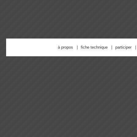
à propos
fiche technique
participer