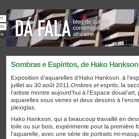
PT
blog de culture
EN
contemporaine
africaine
FR
Sombras e Espíritos, de Hako Hankson
Exposition d’aquarelles d’Hako Hankson. à l’e
juillet au 30 août 2011.
Ombres et esprits
, la se
l’artiste montre aujourd’hui à l’Espace doual’art
aquarelles sous verres et deux dessins à l’encr
plexiglas.
Hako Hankson, qui a beaucoup travaillé en dess
toile ou sur bois, expérimente pour la première f
l’aquarelle, avec une série de portraits mi-ma