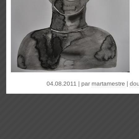
04.08.2011 | par
martamestre
|
dou