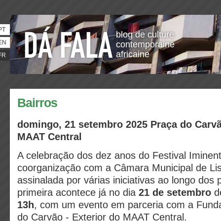
PT
blog de culture
EN
contemporaine
africaine
FR
Bairros
domingo, 21 setembro 2025 Praça do Carvã
MAAT Central
A celebração dos dez anos do Festival Imine
coorganização com a Câmara Municipal de Lis
assinalada por várias iniciativas ao longo dos
primeira acontece já no dia
21 de setembro
de
13h
, com um evento em parceria com a Fund
do Carvão - Exterior do MAAT Central.