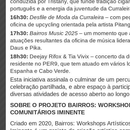
conduzida por Tristany, que funde tradição cigan
português e a energia da juventude da Curralei
16h30:
Desfile de Moda da Curraleira
– com pe
oficina de upcycling orientada pela artista Pitan
17h30:
Bairros Music 2025
– um momento que 
atuações resultantes da oficina de música lide
Daus e Pika.
18h30:
Deejay Rifox & Tia Vivix – concerto da d
residente no PER9, que tem atuado em vários l
Espanha e Cabo Verde.
Esta iniciativa assinala o culminar de um perc
celebração partilhada, e abre espaço à partic
diversas atividades de acesso aberto ao longo
SOBRE O PROJETO BAIRROS: WORKSHOP
COMUNITÁRIOS IMINENTE
Criado em 2020, Bairros: Workshops Artístico