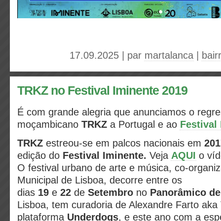
17.09.2025 | par
martalanca
|
bair
TRKZ no Festival Iminente 2019
É com grande alegria que anunciamos o regr
moçambicano
TRKZ
a Portugal e ao
Festival
TRKZ
estreou-se em palcos nacionais em
201
edição do
Festival Iminente.
Veja
AQUI
o víd
O festival urbano de arte e música, co-orga
Municipal de Lisboa, decorre entre os
dias
19
e
22
de
Setembro
no
Panorâmico de
Lisboa, tem curadoria de Alexandre Farto aka
plataforma
Underdogs
, e este ano com a esp