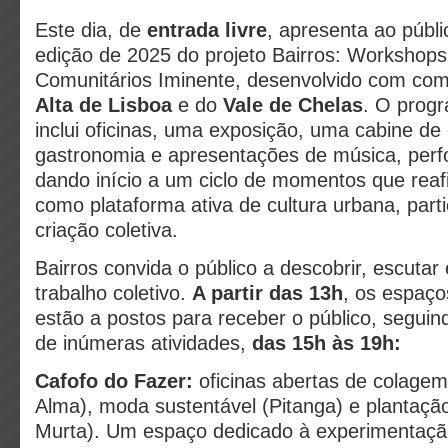
Este dia, de
entrada livre
, apresenta ao públi
edição de 2025 do projeto Bairros: Workshops 
Comunitários Iminente, desenvolvido com com
Alta de Lisboa
e do
Vale de Chelas
. O prog
inclui oficinas, uma exposição, uma cabine de
gastronomia e apresentações de música, per
dando início a um ciclo de momentos que rea
como plataforma ativa de cultura urbana, part
criação coletiva.
Bairros convida o público a descobrir, escutar 
trabalho coletivo.
A partir das 13h
, os espaço
estão a postos para receber o público, segu
de inúmeras atividades,
das 15h às 19h:
Cafofo do Fazer:
oficinas abertas de colage
Alma), moda sustentável (Pitanga) e plantaçã
Murta). Um espaço dedicado à experimentaçã