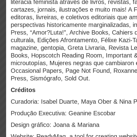
literacia feminista através de livros, revistas, 
cartazes, jornais, ilustrações e muito mais! A 
editoras, livreiras, e coletivos editoriais que a
perspectivas historicamente marginalizadas, i
Press, “Amor?Luta!”, Archive Books, Cahiers 
culturala, Edições Afrontamento, Félixe Kazi-Tan
magazine, ​​gentopia, Greta Livraria, Revista 
Books, Hopscotch Reading Room, Important &
microutopías, Mujeres negras que cambiaron 
Occasional Papers, Page Not Found, Roxanne 
Press, Sismógrafo, Sold Out.
Créditos
Curadoria: Isabel Duarte, Maya Ober & Nina 
Produção Executiva: Geanine Escobar
Design gráfico: Joana & Mariana
Website: ReadyMag, a tool for creating websit