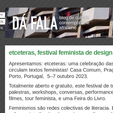
PT
blog de culture
EN
contemporaine
africaine
FR
etceteras, festival feminista de design
Apresentamos: etceteras: uma celebração
da
circulam textos feministas!
Casa Comum, Praç
Porto, Portugal, 5–7 outubro 2023.
Totalmente aberto e gratuito, este festival de tr
palestras, workshops, conversas, performance
filmes, tour feminista, e uma Feira do Livro.
Feminismos são redes colectivas de literacia.