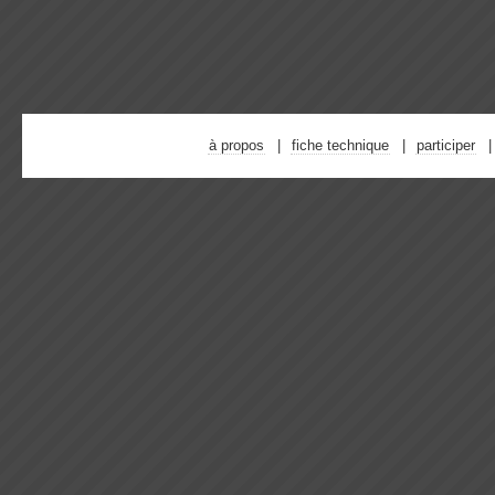
à propos
fiche technique
participer