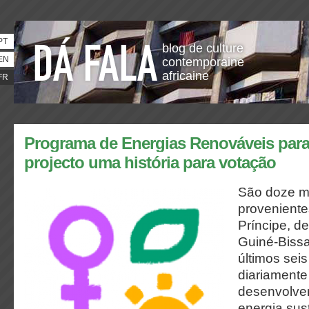
PT
blog de culture
EN
contemporaine
africaine
FR
Programa de Energias Renováveis para
projecto uma história para votação
São doze m
provenient
Príncipe, d
Guiné-Bissa
últimos sei
diariamente
desenvolver
energia sus