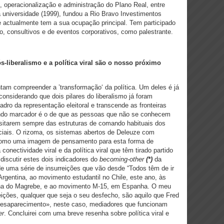
, operacionalização e administração do Plano Real, entre
a universidade (1999), fundou a Rio Bravo Investimentos
 actualmente tem a sua ocupação principal. Tem participado
, consultivos e de eventos corporativos, como palestrante.
s-liberalismo e a política viral são o nosso próximo
entam compreender a ’transformação‘ da política. Um deles é já
considerando que dois pilares do liberalismo já foram
adro da representação eleitoral e transcende as fronteiras
gundo marcador é o de que as pessoas que não se conhecem
itarem sempre das estruturas de comando habituais dos
ciais. O rizoma, os sistemas abertos de Deleuze com
a como uma imagem de pensamento para esta forma de
 conectividade viral e da política viral que têm tirado partido
iscutir estes dois indicadores do
becoming-other
(*)
da
de uma série de insurreições que vão desde “Todos têm de ir
Argentina, ao movimento estudantil no Chile, este ano, às
ona do Magrebe, e ao movimento M-15, em Espanha. O meu
eições, qualquer que seja o seu desfecho, são aquilo que Fred
esaparecimento», neste caso, mediadores que funcionam
er
. Concluirei com uma breve resenha sobre política viral e