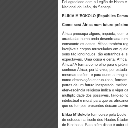
Foi agraciado com a Legião de Honra 
Nacional do Leão, do Senegal.
ELIKIA M’BOKOLO (República Democ
Como será África num futuro próxim
África preocupa alguns, inquieta, com 
arrastadas numa onda desenfreada rumo
consoante os casos. África também rego
invejáveis corpos musculados em qualqu
sons tão longínquos, tão estranhos e, 
expectáveis. Uma coisa é certa: África i
África? A forma como olho para o próxim
conhece África, por lá viver, por estud
mesmas razões e para quem a imaginaçã
numa observação escrupulosa, formam a 
portas de um futuro inesperado, melho
efervescência religiosa indica o vigor d
multiplicidade dos possíveis, fá-lo-ão 
intelectual e moral para que os africa
que os tempos presentes deixam adivin
Elikia M’Bokolo
formou-se pela École N
de estudos na École des Hautes Étude
de Kinshasa. Para além disso é autor d