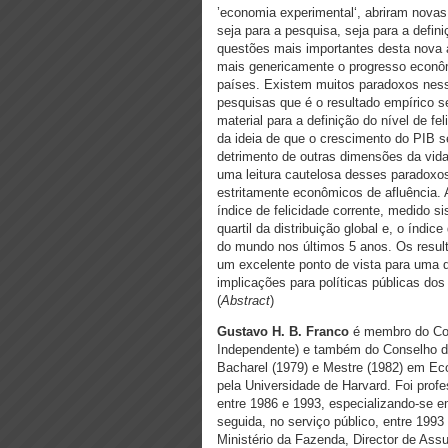
’economia experimental‘, abriram novas
seja para a pesquisa, seja para a defin
questões mais importantes desta nova á
mais genericamente o progresso econômic
países. Existem muitos paradoxos nes
pesquisas que é o resultado empírico s
material para a definição do nível de f
da ideia de que o crescimento do PIB se
detrimento de outras dimensões da vid
uma leitura cautelosa desses paradoxos
estritamente econômicos de afluência. 
índice de felicidade corrente, medido s
quartil da distribuição global e, o índic
do mundo nos últimos 5 anos. Os resul
um excelente ponto de vista para uma d
implicações para políticas públicas dos
(
Abstract
)
Gustavo H. B. Franco
é membro do Con
Independente) e também do Conselho de 
Bacharel (1979) e Mestre (1982) em Ec
pela Universidade de Harvard. Foi prof
entre 1986 e 1993, especializando-se e
seguida, no serviço público, entre 1993
Ministério da Fazenda, Director de Assu