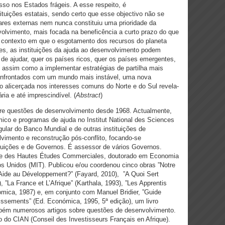
so nos Estados frágeis. A esse respeito, é
tuições estatais, sendo certo que esse objectivo não se
tares externas nem nunca constituiu uma prioridade da
volvimento, mais focada na beneficência a curto prazo do que
m contexto em que o esgotamento dos recursos do planeta
, as instituições da ajuda ao desenvolvimento podem
o de ajudar, quer os países ricos, quer os países emergentes,
 assim como a implementar estratégias de partilha mais
nfrontados com um mundo mais instável, uma nova
 alicerçada nos interesses comuns do Norte e do Sul revela-
a e até imprescindível. (
Abstract
)
e questões de desenvolvimento desde 1968. Actualmente,
ico e programas de ajuda no Institut National des Sciences
gular do Banco Mundial e de outras instituições de
vimento e reconstrução pós-conflito, focando-se
tuições e de Governos. É assessor de vários Governos.
 des Hautes Études Commerciales, doutorado em Economia
s Unidos (MIT). Publicou e/ou coordenou cinco obras ”Notre
Aide au Développement?” (Fayard, 2010), ”A Quoi Sert
 ”La France et L’Afrique” (Karthala, 1993), ”Les Apprentis
mica, 1987) e, em conjunto com Manuel Bridier, ”Guide
tissements” (Ed. Económica, 1995, 5ª edição), um livro
mbém numerosos artigos sobre questões de desenvolvimento.
 do CIAN (Conseil des Investisseurs Français en Afrique).