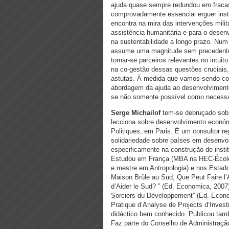
ajuda quase sempre redundou em fracas
comprovadamente essencial erguer insti
encontra na mira das intervenções mili
assistência humanitária e para o desen
na sustentabilidade a longo prazo. Nu
assume uma magnitude sem precedentes
tornar-se parceiros relevantes no intuit
na co-gestão dessas questões cruciais,
astutas. À medida que vamos sendo co
abordagem da ajuda ao desenvolvimento
se não somente possível como necessári
Serge Michailof
tem-se debruçado sobr
lecciona sobre desenvolvimento económ
Politiques, em Paris. É um consultor re
solidariedade sobre países em desenvol
especificamente na construção de insti
Estudou em França (MBA na HEC-École
e mestre em Antropologia) e nos Estado
Maison Brûle au Sud, Que Peut Faire l’
d’Aider le Sud? ” (Ed. Economica, 2007),
Sorciers du Développement” (Ed. Econo
Pratique d’Analyse de Projects d’Inves
didáctico bem conhecido. Publicou ta
Faz parte do Conselho de Administração