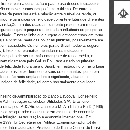
 frentes para a construção e para o uso desses indicadores,
ição de novos rumos nas políticas públicas. De entre as
rea de pesquisa está a relação entre o nível de renda, ou
o, e os índices de felicidade corrente e futura de diferentes
sa relação, um dos quais amplamente presente em muitas
egundo o qual é pequena e limitada a influência do progresso
elicidade. É nessa linha que surgem questionamentos em torno
ja a principal meta das políticas públicas, possivelmente em
a em sociedade. Os números para o Brasil, todavia, sugerem
; talvez seja prematuro abandonar os indicadores
A despeito de ser um país emergente de renda média, o
istematicamente pelo Gallup Poll, tem estado no primeiro
e de felicidade futura para o Brasil, tem estado no primeiro lugar
tados brasileiros, bem como seus determinantes, permitem
iscussão mais ampla sobre o significado, alcance e
 índices de felicidade, tal como habitualmente calculados.
selho de Administração do Banco Daycoval (Conselheiro
Administração da Globex Utilidades S/A. Brasileiro,
onomia pela PUC/Rio de Janeiro e M. A. (1985) e Ph.D (1986)
essor, pesquisador e consultor em assuntos de economia,
m inflação, estabilização e economia internacional. Em
 e 1999, foi Secretário de Política Económica (adjunto) do
ntos Internacionais e Presidente do Banco Central do Brasil.