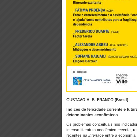
GUSTAVO H. B. FRANCO (Brasil)
Índices de felicidade corrente e futur
determinantes econômicos
Os problemas conceituais nos indicador
imensa literatura acadêmica recente, r
recentes na
interface
entre a economia 