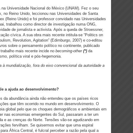
ca na Universidade Nacional do México (UNAM). Fez o seu
, no Reino Unido, leccionou nas Universidades de Santa
sex (Reino Unido) e foi professor convidado nas Universidades
ai, trabalhou como director de investigação numa ONG,
ade de jornalista e activista. Após a queda de Stroessner,
ão cívica. A sua obra mais recente intitula-se “Politics on
pulism, Revolution, Agitation” (Edimburgo, 2007) e co-editou
livros sobre o pensamento político no continente, publicado
 trabalho mais recente incide no
becoming-other
(*)
da
ismo, política viral e pós-hegemonia.
a à mundialização, fora do eixo convencional da autoridade a
ale a ajuda ao desenvolvimento?
es da abundância ainda não entendeu que os países ricos
rações que têm ocorrido no mundo em desenvolvimento. O
eia global pelo que os choques demográficos e ambientais em
uer nas economias emergentes do Sul, passaram a ter um
ida e as crenças do Norte. Tensões vão-se agudizando em
trações fervilham. Se quisermos evitar que uma espiral
ara África Central, é fulcral perceber a razão pela qual a