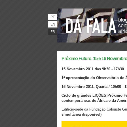
PT
blo
EN
con
afri
FR
Próximo Futuro. 15 e 16 Novembr
15 Novembro 2011 das 9h30 - 17h30
1ª apresentação do Observatório de Á
16 Novembro 2011, Quarta / 10h00 - 
Ciclo de grandes LIÇÕES Próximo Fut
contemporâneas de África e da Améri
Edifício-sede da Fundação Calouste Gul
simultânea disponível)