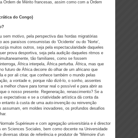
e a Ordem de Mérito francesas, assim como com a Ordem
rática do Congo)
o?
ou sem motivo, pela perspectiva das hordas migratórias
 aos paraísos consumistas do ’Ocidente‘ ou do ’Norte‘,
zija muitos outros, seja pela espectacularidade daqueles
er prova desportiva, seja pela audição daqueles ritmos e
simultaneamente, tão familiares, como se fossem
nterroga, África interpela, África perturba. África, mas que
o futuro de África decorre do olhar de um africano que
á-la e por ali criar, que conhece também o mundo pelas
o, a vontade e, porque não dizê-lo, o sonho, assentes
melhor chave para tornar real o possível e para abrir as
r que o nosso presente. Regeneração, renascimento? Se a
as expectativas e se a criatividade artística dá conta da
no entanto à custa de uma auto-invenção ou reinvenção
nos assumam, em moldes inovadores, os profundos desafios
har.
ormale Supérieure e com agregação universitária e é director
s en Sciences Sociales, bem como docente na Universidade
e diversas obras de referência e produtor de “Mémoire d’un