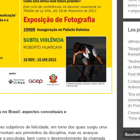
wona
unipo
Les p
vítimas
"Bijag
Ramal
“Mulhe
do Minu
Fred M
Cortejo
Anthon
“Era u
cinema 
do Fra
a no Brasil: aspectos conceituais e
Cineas
"Time 
es subjetivos de felicidade, em torno dos quais surgiu uma
emontam aos primórdios da disciplina, mas os avanços
Soutie
e a psicologia, bem como o desenvolvimento da chamada