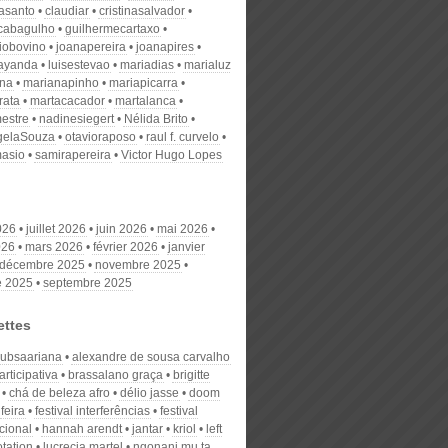
nasanto
claudiar
cristinasalvador
scabagulho
guilhermecartaxo
iobovino
joanapereira
joanapires
ayanda
luisestevao
mariadias
marialuz
ana
marianapinho
mariapicarra
rata
martacacador
martalanca
estre
nadinesiegert
Nélida Brito
gelaSouza
otavioraposo
raul f. curvelo
masio
samirapereira
Victor Hugo Lopes
026
juillet 2026
juin 2026
mai 2026
026
mars 2026
février 2026
janvier
décembre 2025
novembre 2025
e 2025
septembre 2025
ettes
 subsaariana
alexandre de sousa carvalho
articipativa
brassalano graça
brigitte
chá de beleza afro
délio jasse
doom
feira
festival interferências
festival
cional
hannah arendt
jantar
kriol
left
tation
lucrecia martel
ngonani mu ta