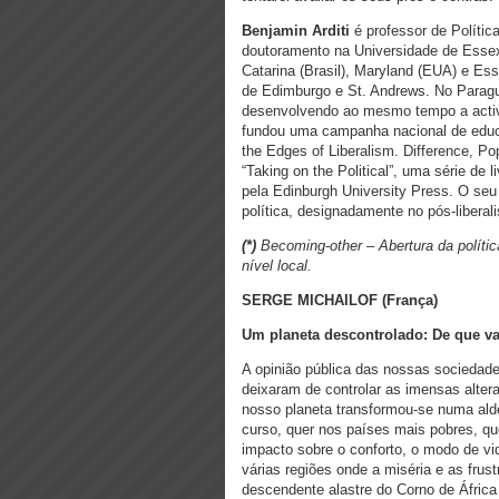
Benjamin Arditi
é professor de Políti
doutoramento na Universidade de Essex
Catarina (Brasil), Maryland (EUA) e Es
de Edimburgo e St. Andrews. No Paragu
desenvolvendo ao mesmo tempo a activid
fundou uma campanha nacional de educaç
the Edges of Liberalism. Difference, Po
“Taking on the Political”, uma série de 
pela Edinburgh University Press. O seu
política, designadamente no pós-liberal
(*)
Becoming-other – Abertura da polític
nível local.
SERGE MICHAILOF (França)
Um planeta descontrolado:
De que v
A opinião pública das nossas sociedad
deixaram de controlar as imensas alte
nosso planeta transformou-se numa ald
curso, quer nos países mais pobres, q
impacto sobre o conforto, o modo de v
várias regiões onde a miséria e as frus
descendente alastre do Corno de África p