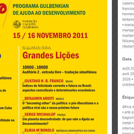
catari
franci
hermin
keitam
mari
mariap
martam
Nilzan
ritada
Data
août 2
avril 2
2026
octobr
Étiqu
áfrica
arte p
bagnol
metal
interna
hand ro