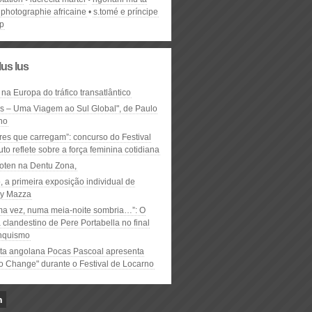
photographie africaine
s.tomé e príncipe
p
lus lus
 na Europa do tráfico transatlântico
ós – Uma Viagem ao Sul Global", de Paulo
ho
res que carregam”: concurso do Festival
to reflete sobre a força feminina cotidiana
oten na Dentu Zona,
, a primeira exposição individual de
y Mazza
ma vez, numa meia-noite sombria…”: O
clandestino de Pere Portabella no final
nquismo
ta angolana Pocas Pascoal apresenta
to Change" durante o Festival de Locarno
n