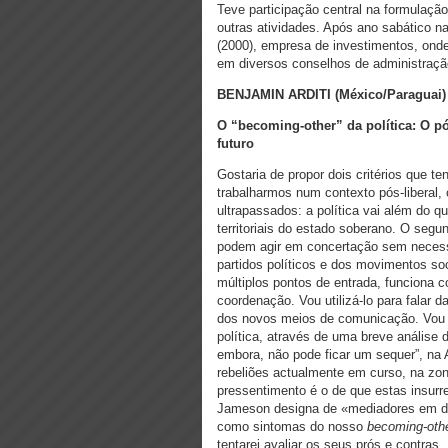
Teve participação central na formulação
outras atividades. Após ano sabático n
(2000), empresa de investimentos, onde
em diversos conselhos de administração
BENJAMIN ARDITI (México/Paraguai)
O “becoming-other” da política:
O pó
futuro
Gostaria de propor dois critérios que t
trabalharmos num contexto pós-liberal, 
ultrapassados: a política vai além do qu
territoriais do estado soberano. O se
podem agir em concertação sem necess
partidos políticos e dos movimentos so
múltiplos pontos de entrada, funcion
coordenação. Vou utilizá-lo para falar da
dos novos meios de comunicação. Vou d
política, através de uma breve análise 
embora, não pode ficar um sequer”, na 
rebeliões actualmente em curso, na z
pressentimento é o de que estas insurr
Jameson designa de «mediadores em d
como sintomas do nosso
becoming-oth
tentarei avaliar os seus prós e contras.