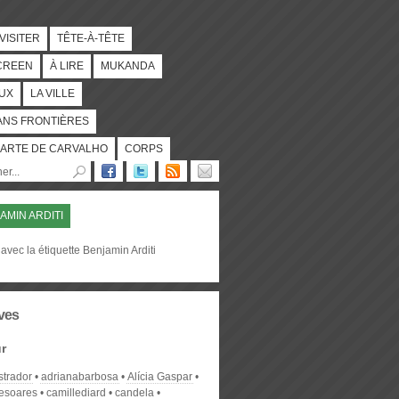
 VISITER
TÊTE-À-TÊTE
CREEN
À LIRE
MUKANDA
UX
LA VILLE
ANS FRONTIÈRES
ARTE DE CARVALHO
CORPS
AMIN ARDITI
avec la étiquette Benjamin Arditi
ves
r
strador
adrianabarbosa
Alícia Gaspar
desoares
camillediard
candela