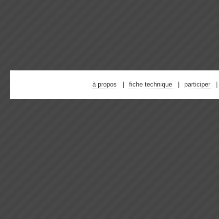
à propos
fiche technique
participer