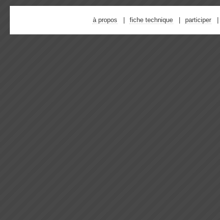
à propos
fiche technique
participer