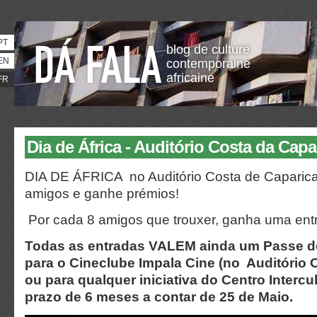
PT
blog de culture
EN
contemporaine
africaine
FR
Dia de África - Auditório Costa da Capa
DIA DE ÁFRICA no Auditório Costa de Caparica
amigos e ganhe prémios!
Por cada 8 amigos que trouxer, ganha uma entr
Todas as entradas VALEM ainda um Passe d
para o Cineclube Impala Cine (no Auditório 
ou para qualquer iniciativa do Centro Interc
prazo de 6 meses a contar de 25 de Maio.