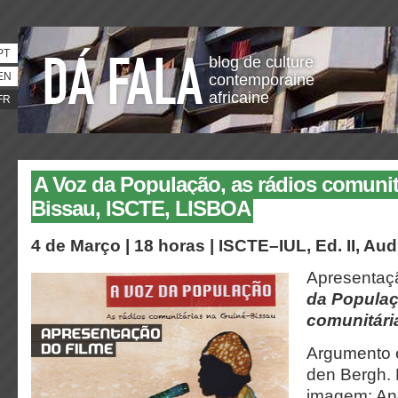
PT
blog de culture
EN
contemporaine
africaine
FR
A Voz da População, as rádios comunit
Bissau, ISCTE, LISBOA
4 de Março | 18 horas | ISCTE–IUL, Ed. II, Aud
Apresentaçã
da Populaç
comunitári
Argumento e
den Bergh. 
imagem: An