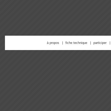
à propos
fiche technique
participer