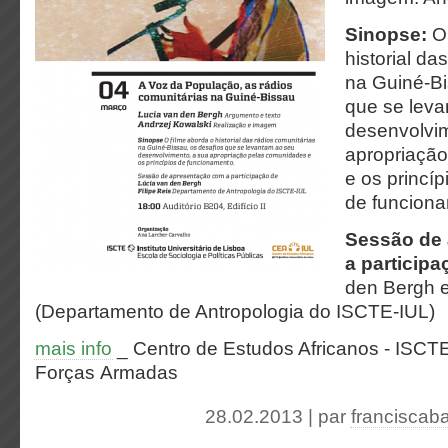
Sinopse:
O
historial da
na Guiné-Bi
que se lev
desenvolvim
apropriaçã
e os princíp
de funcion
Sessão de
a particip
den Bergh e
(Departamento de Antropologia do ISCTE-IUL)
mais info
_ Centro de Estudos Africanos - ISCT
Forças Armadas
28.02.2013 | par
franciscab