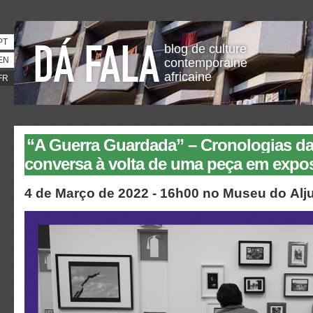
PT
blog de culture
EN
contemporaine
africaine
FR
“A Guerra Guardada” – Cronologias da
conversa à volta de uma peça em expo
4 de Março de 2022 - 16h00 no Museu do Alj