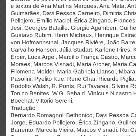
e textos de Ana Martins Marques, Ana Mata, Ant
Guimarães, Davi Pessoa Carneiro, Dimitris Chri
Pellejero, Emílio Maciel, Érica Zíngano, Frances
Jesi, Georges Bataille, Giorgio Agamben, Guilhe
Gustavo Rubim, Henri Michaux, Henrique Estra
von Hofmannsthal, Jacques Rivière, João Barren
Carvalho Hansen, Júlia Studart, Karlene Pires, 
Erber, Luca Argel, Marcílio França Castro, Marc
Moraes, Marcos Visnadi, Maria Archer, Maria Car
Filomena Molder, Maria Gabriela Llansol, Mbara
Pasolini, Pyelito Kue, René Char, Ricardo Piglia
Rodolfo Walsh, R. Ponts, Rui Tavares, Silvina 
Tonico Benites, W.G. Sebald, Vinícuis Nicastro 
Boechat, Vittorio Sereni.
Tradução
Bernardo Romagnoli Bethonico, Davi Pessoa Ca
Jorge, Eduardo Pellejero, Érica Zíngano, Guilhe
Barrento, Marcela Vieira, Marcos Visnadi, Rui Ca