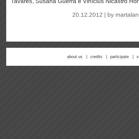
Tavares, Susana Guerra e Vinícius Nicastro Ho
20.12.2012 | by
martala
about us
credits
participate
s