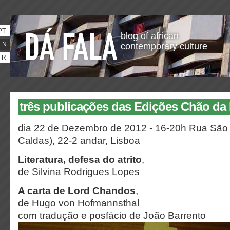
PT
blog of african
EN
contemporary culture
FR
três publicações das Edições Chão da 
dia 22 de Dezembro de 2012 - 16-20h Rua Sã
Caldas), 22-2 andar, Lisboa
Literatura, defesa do atrito
,
de Silvina Rodrigues Lopes
A carta de Lord Chandos
,
de Hugo von Hofmannsthal
com tradução e posfácio de João Barrento