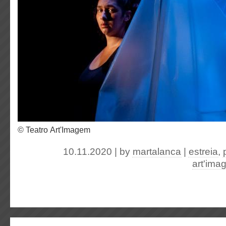
© Teatro Art'Imagem
10.11.2020 | by
martalanca
|
estreia
,
art'ima