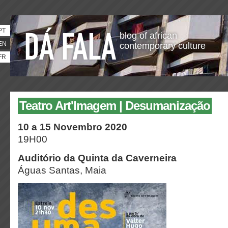
PT
blog of african
EN
contemporary culture
FR
Teatro Art'Imagem | Desumanização
10 a 15 Novembro 2020
19H00
Auditório da Quinta da Caverneira
Águas Santas, Maia