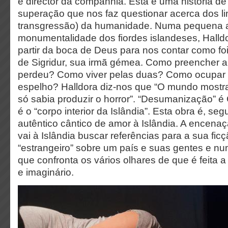
e director da companhia. Esta é uma história de 
superação que nos faz questionar acerca dos li
transgressão) da humanidade. Numa pequena a
monumentalidade dos fiordes islandeses, Halld
partir da boca de Deus para nos contar como foi
de Sigridur, sua irmã gémea. Como preencher 
perdeu? Como viver pelas duas? Como ocupar o
espelho? Halldora diz-nos que “O mundo mostr
só sabia produzir o horror”. “Desumanização” é 
é o “corpo interior da Islândia”. Esta obra é, se
autêntico cântico de amor à Islândia. A encenaç
vai à Islândia buscar referências para a sua ficç
“estrangeiro” sobre um país e suas gentes e num
que confronta os vários olhares de que é feita a 
e imaginário.