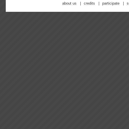
about us
credits
participate
s