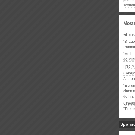
sexual
Most 
vítimas
"Bijag
Ramal
“Mulhe
do Minu
Fred M
Cortejo
Anthon
“Era u
cinema 
do Fra
Cineas
"Time 
Spons