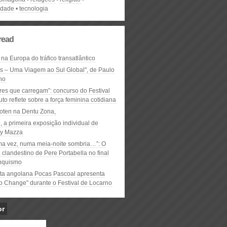
idade
tecnologia
read
 na Europa do tráfico transatlântico
ós – Uma Viagem ao Sul Global", de Paulo
ho
res que carregam”: concurso do Festival
to reflete sobre a força feminina cotidiana
oten na Dentu Zona,
, a primeira exposição individual de
y Mazza
ma vez, numa meia-noite sombria…”: O
clandestino de Pere Portabella no final
nquismo
ta angolana Pocas Pascoal apresenta
to Change" durante o Festival de Locarno
or