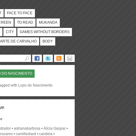
T
FACE TO FACE
CREEN
TO READ
MUKANDA
CITY
GAMES WITHOUT BORDERS
ARTE DE CARVALHO
BODY
 DO NASCIMENTO
tagged with Lopo do Nascimento
ve
or
strador
adrianabarbosa
Alícia Gaspar
desoares
camillediard
candela