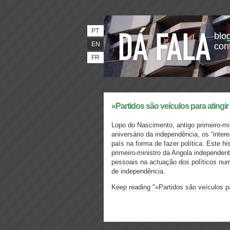
PT
blog
EN
con
FR
«Partidos são veículos para ating
Lopo do Nascimento, antigo primeiro-mi
aniversário da independência, os “inte
país na forma de fazer política. Este h
primeiro-ministro da Angola independen
pessoais na actuação dos políticos nu
de independência.
Keep reading "«Partidos são veículos p