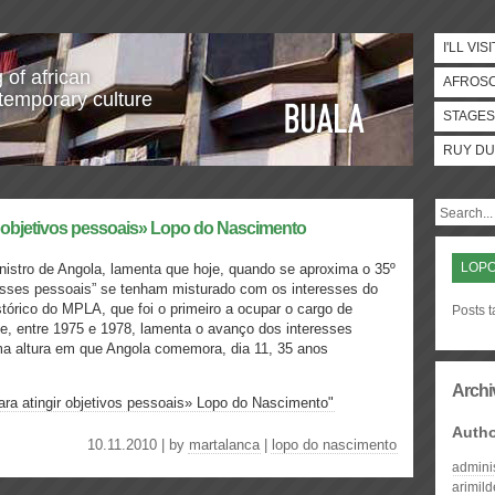
I'LL VISI
 of african
AFROS
temporary culture
STAGES
RUY DU
ir objetivos pessoais» Lopo do Nascimento
LOPO
nistro de Angola, lamenta que hoje, quando se aproxima o 35º
resses pessoais” se tenham misturado com os interesses do
istórico do MPLA, que foi o primeiro a ocupar o cargo de
Posts 
te, entre 1975 e 1978, lamenta o avanço dos interesses
ma altura em que Angola comemora, dia 11, 35 anos
Archi
ara atingir objetivos pessoais» Lopo do Nascimento"
Auth
10.11.2010 | by
martalanca
|
lopo do nascimento
admini
arimil