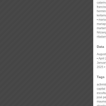
catari
franci
hermin
keitam
mari
mariap
martam
Nilzan
ritada
Data
August
April
Januar
2025
Tags
activis
capita
escultu
josé pe
mauma
phanta