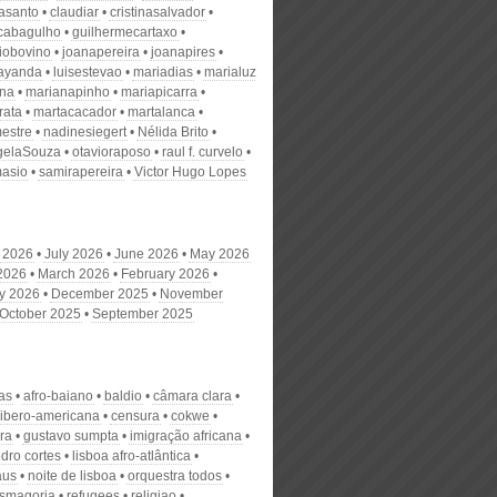
nasanto
claudiar
cristinasalvador
scabagulho
guilhermecartaxo
iobovino
joanapereira
joanapires
ayanda
luisestevao
mariadias
marialuz
ana
marianapinho
mariapicarra
rata
martacacador
martalanca
estre
nadinesiegert
Nélida Brito
gelaSouza
otavioraposo
raul f. curvelo
masio
samirapereira
Victor Hugo Lopes
 2026
July 2026
June 2026
May 2026
 2026
March 2026
February 2026
y 2026
December 2025
November
October 2025
September 2025
tas
afro-baiano
baldio
câmara clara
l ibero-americana
censura
cokwe
ra
gustavo sumpta
imigração africana
dro cortes
lisboa afro-atlântica
us
noite de lisboa
orquestra todos
smagoria
refugees
religiao